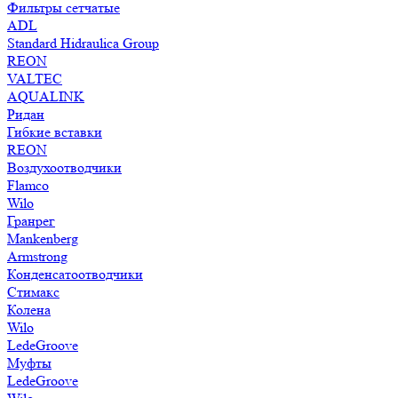
Фильтры сетчатые
ADL
Standard Hidraulica Group
REON
VALTEC
AQUALINK
Ридан
Гибкие вставки
REON
Воздухоотводчики
Flamco
Wilo
Гранрег
Mankenberg
Armstrong
Конденсатоотводчики
Стимакс
Колена
Wilo
LedeGroove
Муфты
LedeGroove