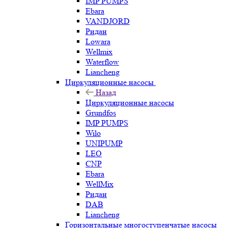
IMP PUMPS
Ebara
VANDJORD
Ридан
Lowara
Wellmix
Waterflow
Liancheng
Циркуляционные насосы
Назад
Циркуляционные насосы
Grundfos
IMP PUMPS
Wilo
UNIPUMP
LEO
CNP
Ebara
WellMix
Ридан
DAB
Liancheng
Горизонтальные многоступенчатые насосы