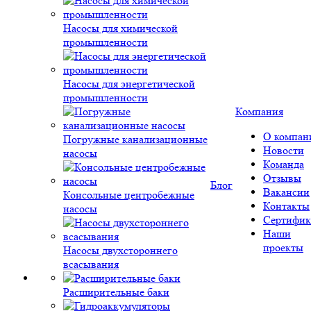
Насосы для химической
промышленности
Насосы для энергетической
промышленности
Компания
О компан
Погружные канализационные
Новости
насосы
Команда
Отзывы
Блог
Вакансии
Консольные центробежные
Контакты
насосы
Сертифик
Наши
проекты
Насосы двухстороннего
всасывания
Расширительные баки