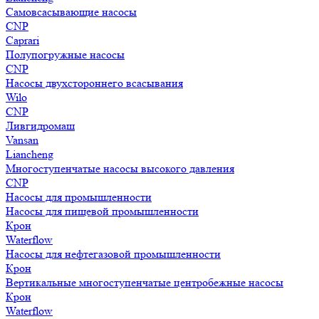
Самовсасывающие насосы
CNP
Caprari
Полупогружные насосы
CNP
Насосы двухстороннего всасывания
Wilo
CNP
Ливгидромаш
Vansan
Liancheng
Многоступенчатые насосы высокого давления
CNP
Насосы для промышленности
Насосы для пищевой промышленности
Крон
Waterflow
Насосы для нефтегазовой промышленности
Крон
Вертикальные многоступенчатые центробежные насосы
Крон
Waterflow