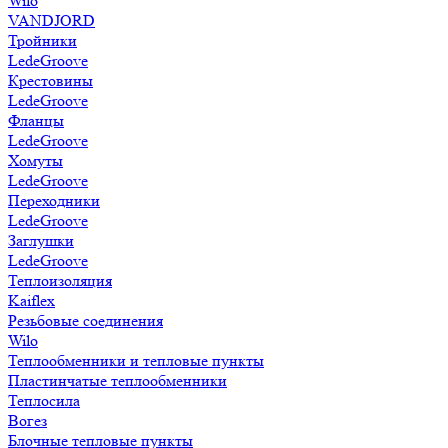
Wilo
VANDJORD
Тройники
LedeGroove
Крестовины
LedeGroove
Фланцы
LedeGroove
Хомуты
LedeGroove
Переходники
LedeGroove
Заглушки
LedeGroove
Теплоизоляция
Kaiflex
Резьбовые соединения
Wilo
Теплообменники и тепловые пункты
Пластинчатые теплообменники
Теплосила
Вогез
Блочные тепловые пункты