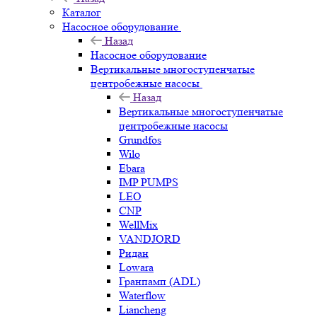
Каталог
Насосное оборудование
Назад
Насосное оборудование
Вертикальные многоступенчатые
центробежные насосы
Назад
Вертикальные многоступенчатые
центробежные насосы
Grundfos
Wilo
Ebara
IMP PUMPS
LEO
CNP
WellMix
VANDJORD
Ридан
Lowara
Гранпамп (ADL)
Waterflow
Liancheng