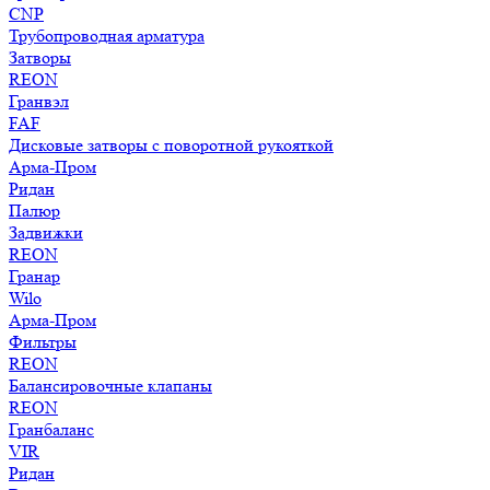
CNP
Трубопроводная арматура
Затворы
REON
Гранвэл
FAF
Дисковые затворы с поворотной рукояткой
Арма-Пром
Ридан
Палюр
Задвижки
REON
Гранар
Wilo
Арма-Пром
Фильтры
REON
Балансировочные клапаны
REON
Гранбаланс
VIR
Ридан