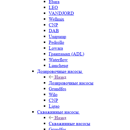
Ebara
LEO
VANDJORD
Wellmix
CNP
DAB
Unipump
Pedrollo
Lowara
Гранпамап (ADL)
Waterflow
Liancheng
Дозировочные насосы
Назад
Дозировочные насосы
Grundfos
Wilo
CNP
Ligao
Скважинные насосы
Назад
Скважинные насосы
Grundfos