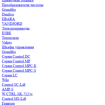
Приводная техника
Преобразователи частоты
Grundfos
Danfoss
EBARA
VANDJORD
Электроприводы
ESBE
Теплосила
Valpes
Шкафы управления
Grundfos
Серия Control DC
Серия Control MP
Серия Control MPC-E
Серия Control MPC-S
Серия LC
Wilo
Control SC-Lift
AMP-S
W-CTRL-SK-712/w
Control MS-Lift
Грантор