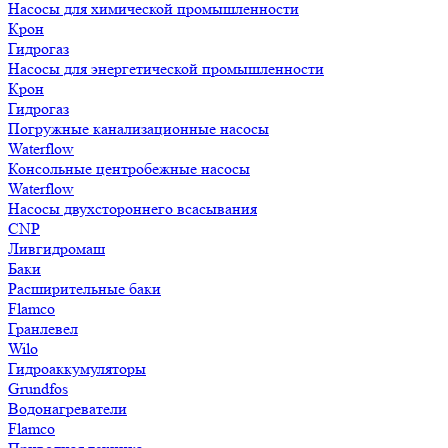
Насосы для химической промышленности
Крон
Гидрогаз
Насосы для энергетической промышленности
Крон
Гидрогаз
Погружные канализационные насосы
Waterflow
Консольные центробежные насосы
Waterflow
Насосы двухстороннего всасывания
CNP
Ливгидромаш
Баки
Расширительные баки
Flamco
Гранлевел
Wilo
Гидроаккумуляторы
Grundfos
Водонагреватели
Flamco