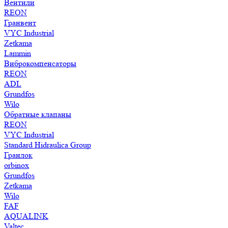
Вентили
REON
Гранвент
VYC Industrial
Zetkama
Lammin
Виброкомпенсаторы
REON
ADL
Grundfos
Wilo
Обратные клапаны
REON
VYC Industrial
Standard Hidraulica Group
Гранлок
orbinox
Grundfos
Zetkama
Wilo
FAF
AQUALINK
Valtec