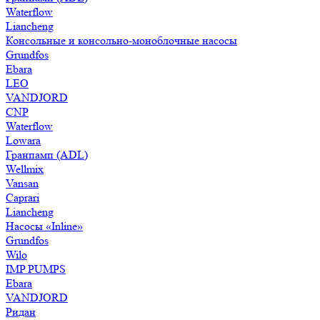
Waterflow
Liancheng
Консольные и консольно-моноблочные насосы
Grundfos
Ebara
LEO
VANDJORD
CNP
Waterflow
Lowara
Гранпамп (ADL)
Wellmix
Vansan
Caprari
Liancheng
Насосы «Inline»
Grundfos
Wilo
IMP PUMPS
Ebara
VANDJORD
Ридан