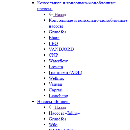
Консольные и консольно-моноблочные
насосы
Назад
Консольные и консольно-моноблочные
насосы
Grundfos
Ebara
LEO
VANDJORD
CNP
Waterflow
Lowara
Гранпамп (ADL)
Wellmix
Vansan
Caprari
Liancheng
Насосы «Inline»
Назад
Насосы «Inline»
Grundfos
Wilo