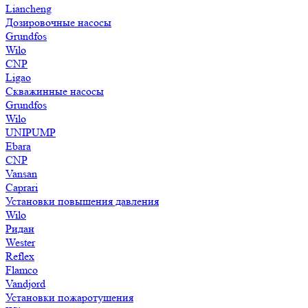
Liancheng
Дозировочные насосы
Grundfos
Wilo
CNP
Ligao
Скважинные насосы
Grundfos
Wilo
UNIPUMP
Ebara
CNP
Vansan
Caprari
Установки повышения давления
Wilo
Ридан
Wester
Reflex
Flamco
Vandjord
Установки пожаротушения