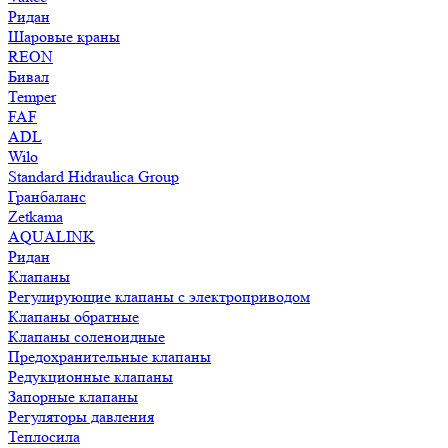
Ридан
Шаровые краны
REON
Бивал
Temper
FAF
ADL
Wilo
Standard Hidraulica Group
Гранбаланс
Zetkama
AQUALINK
Ридан
Клапаны
Регулирующие клапаны с электроприводом
Клапаны обратные
Клапаны соленоидные
Предохранительные клапаны
Редукционные клапаны
Запорные клапаны
Регуляторы давления
Теплосила