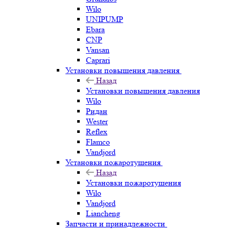
Wilo
UNIPUMP
Ebara
CNP
Vansan
Caprari
Установки повышения давления
Назад
Установки повышения давления
Wilo
Ридан
Wester
Reflex
Flamco
Vandjord
Установки пожаротушения
Назад
Установки пожаротушения
Wilo
Vandjord
Liancheng
Запчасти и принадлежности