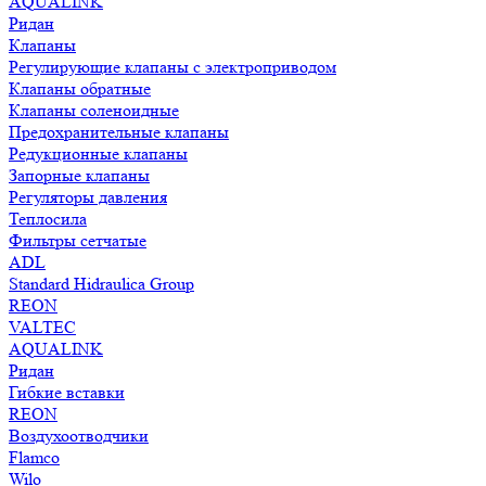
AQUALINK
Ридан
Клапаны
Регулирующие клапаны с электроприводом
Клапаны обратные
Клапаны соленоидные
Предохранительные клапаны
Редукционные клапаны
Запорные клапаны
Регуляторы давления
Теплосила
Фильтры сетчатые
ADL
Standard Hidraulica Group
REON
VALTEC
AQUALINK
Ридан
Гибкие вставки
REON
Воздухоотводчики
Flamco
Wilo