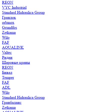
REON
VYC Industrial
Standard Hidraulica Group
Гранлок
orbinox
Grundfos
Zetkama
Wilo
FAF
AQUALINK
Valtec
Ридан
Шаровые краны
REON
Бивал
Temper
FAF
ADL
Wilo
Standard Hidraulica Group
Гранбаланс
Zetkama