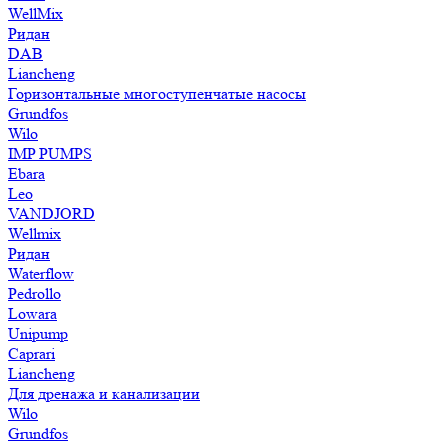
WellMix
Ридан
DAB
Liancheng
Горизонтальные многоступенчатые насосы
Grundfos
Wilo
IMP PUMPS
Ebara
Leo
VANDJORD
Wellmix
Ридан
Waterflow
Pedrollo
Lowara
Unipump
Caprari
Liancheng
Для дренажа и канализации
Wilo
Grundfos