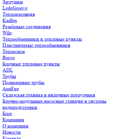
Заглушки
LedeGroove
Теплоизоляция
Kaiflex
Резьбовые соединения
Wilo
Теплообменники и тепловые пункты
Пластинчатые теплообменники
Теплосила
Вогез
Блочные тепловые пункты
ADL
Трубы
Полимерные трубы
AntiFire
Складская техника и вилочные погрузчики
Блочно-модульные насосные станции и системы
водоподготовки
Блог
Компания
О компании
Новости
Команда