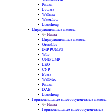
Ридан
Lowara
Wellmix
Waterflow
Liancheng
Циркуляционные насосы
Назад
Циркуляционные насосы
Grundfos
IMP PUMPS
Wilo
UNIPUMP
LEO
CNP
Ebara
WellMix
Ридан
DAB
Liancheng
Горизонтальные многоступенчатые насосы
Назад
Горизонтальные многоступенчатые