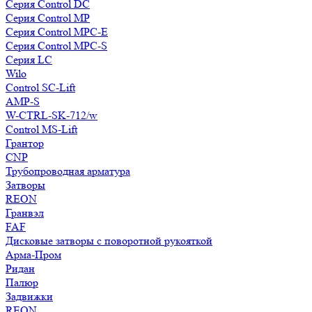
Серия Control DC
Серия Control MP
Серия Control MPC-E
Серия Control MPC-S
Серия LC
Wilo
Control SC-Lift
AMP-S
W-CTRL-SK-712/w
Control MS-Lift
Грантор
CNP
Трубопроводная арматура
Затворы
REON
Гранвэл
FAF
Дисковые затворы с поворотной рукояткой
Арма-Пром
Ридан
Палюр
Задвижки
REON