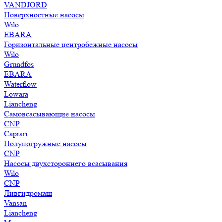
VANDJORD
Поверхностные насосы
Wilo
EBARA
Горизонтальные центробежные насосы
Wilo
Grundfos
EBARA
Waterflow
Lowara
Liancheng
Самовсасывающие насосы
CNP
Caprari
Полупогружные насосы
CNP
Насосы двухстороннего всасывания
Wilo
CNP
Ливгидромаш
Vansan
Liancheng