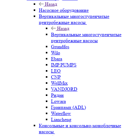
Назад
Насосное оборудование
Вертикальные многоступенчатые
центробежные насосы
Назад
Вертикальные многоступенчатые
центробежные насосы
Grundfos
Wilo
Ebara
IMP PUMPS
LEO
CNP
WellMix
VANDJORD
Ридан
Lowara
Гранпамп (ADL)
Waterflow
Liancheng
Консольные и консольно-моноблочные
насосы