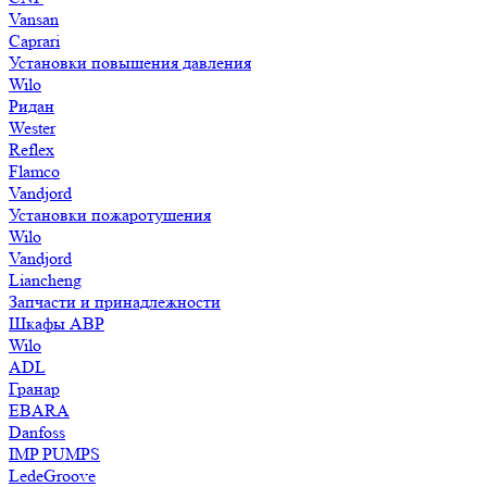
Vansan
Caprari
Установки повышения давления
Wilo
Ридан
Wester
Reflex
Flamco
Vandjord
Установки пожаротушения
Wilo
Vandjord
Liancheng
Запчасти и принадлежности
Шкафы АВР
Wilo
ADL
Гранар
EBARA
Danfoss
IMP PUMPS
LedeGroove