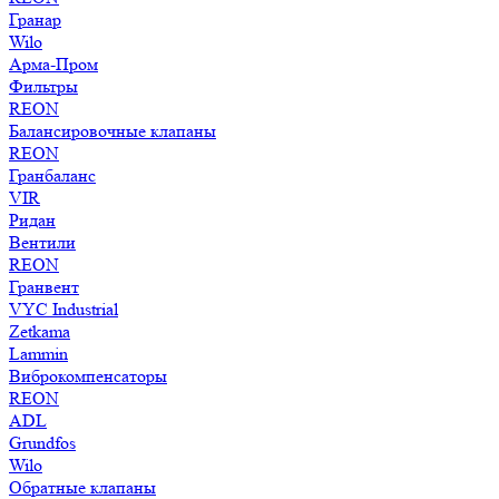
Гранар
Wilo
Арма-Пром
Фильтры
REON
Балансировочные клапаны
REON
Гранбаланс
VIR
Ридан
Вентили
REON
Гранвент
VYC Industrial
Zetkama
Lammin
Виброкомпенсаторы
REON
ADL
Grundfos
Wilo
Обратные клапаны