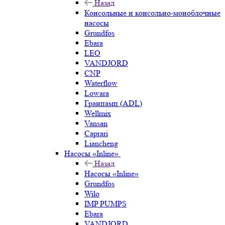
Назад
Консольные и консольно-моноблочные
насосы
Grundfos
Ebara
LEO
VANDJORD
CNP
Waterflow
Lowara
Гранпамп (ADL)
Wellmix
Vansan
Caprari
Liancheng
Насосы «Inline»
Назад
Насосы «Inline»
Grundfos
Wilo
IMP PUMPS
Ebara
VANDJORD