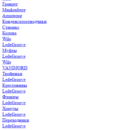
Гранрег
Mankenberg
Armstrong
Конденсатоотводчики
Стимакс
Колена
Wilo
LedeGroove
Муфты
LedeGroove
Wilo
VANDJORD
Тройники
LedeGroove
Крестовины
LedeGroove
Фланцы
LedeGroove
Хомуты
LedeGroove
Переходники
LedeGroove