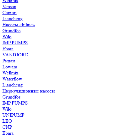
Wellmix
Vansan
Caprari
Liancheng
Насосы «Inline»
Grundfos
Wilo
IMP PUMPS
Ebara
VANDJORD
Ридан
Lowara
Wellmix
Waterflow
Liancheng
Циркуляционные насосы
Grundfos
IMP PUMPS
Wilo
UNIPUMP
LEO
CNP
Ebara