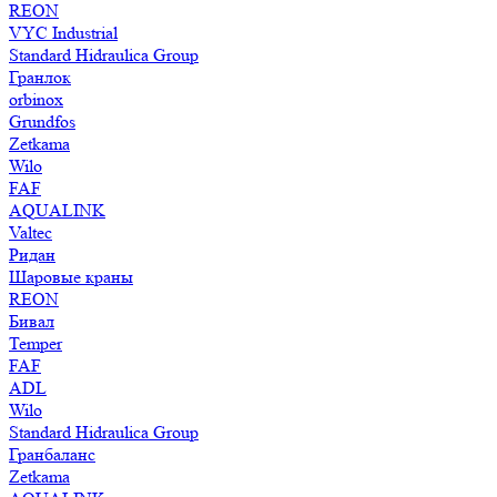
REON
VYC Industrial
Standard Hidraulica Group
Гранлок
orbinox
Grundfos
Zetkama
Wilo
FAF
AQUALINK
Valtec
Ридан
Шаровые краны
REON
Бивал
Temper
FAF
ADL
Wilo
Standard Hidraulica Group
Гранбаланс
Zetkama