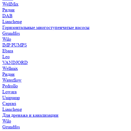
WellMix
Ридан
DAB
Liancheng
Горизонтальные многоступенчатые насосы
Grundfos
Wilo
IMP PUMPS
Ebara
Leo
VANDJORD
Wellmix
Ридан
Waterflow
Pedrollo
Lowara
Unipump
Caprari
Liancheng
Для дренажа и канализации
Wilo
Grundfos