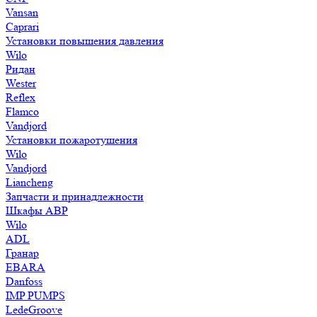
Vansan
Caprari
Установки повышения давления
Wilo
Ридан
Wester
Reflex
Flamco
Vandjord
Установки пожаротушения
Wilo
Vandjord
Liancheng
Запчасти и принадлежности
Шкафы АВР
Wilo
ADL
Гранар
EBARA
Danfoss
IMP PUMPS
LedeGroove