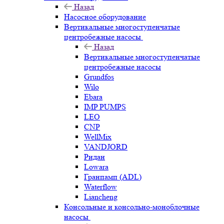
Назад
Насосное оборудование
Вертикальные многоступенчатые
центробежные насосы
Назад
Вертикальные многоступенчатые
центробежные насосы
Grundfos
Wilo
Ebara
IMP PUMPS
LEO
CNP
WellMix
VANDJORD
Ридан
Lowara
Гранпамп (ADL)
Waterflow
Liancheng
Консольные и консольно-моноблочные
насосы