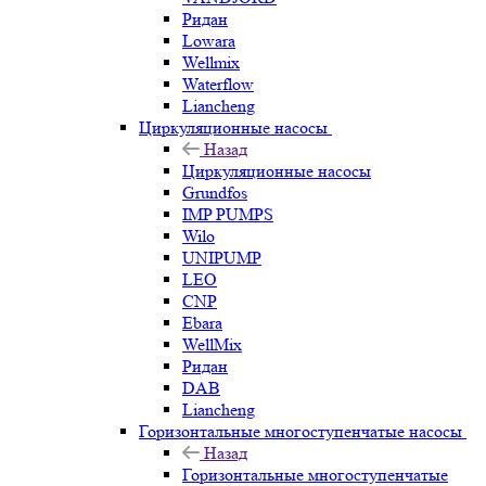
Ридан
Lowara
Wellmix
Waterflow
Liancheng
Циркуляционные насосы
Назад
Циркуляционные насосы
Grundfos
IMP PUMPS
Wilo
UNIPUMP
LEO
CNP
Ebara
WellMix
Ридан
DAB
Liancheng
Горизонтальные многоступенчатые насосы
Назад
Горизонтальные многоступенчатые