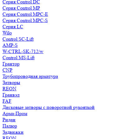
Серия Control DC
Серия Control MP
Серия Control MPC-E
Серия Control MPC-S
Серия LC
Wilo
Control SC-Lift
AMP-S
W-CTRL-SK-712/w
Control MS-Lift
Грантор
CNP
Трубопроводная арматура
Затворы
REON
Гранвэл
FAF
Дисковые затворы с поворотной рукояткой
Арма-Пром
Ридан
Палюр
Задвижки
REON