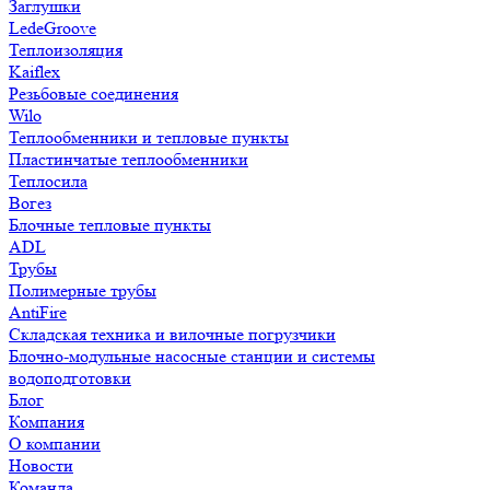
Заглушки
LedeGroove
Теплоизоляция
Kaiflex
Резьбовые соединения
Wilo
Теплообменники и тепловые пункты
Пластинчатые теплообменники
Теплосила
Вогез
Блочные тепловые пункты
ADL
Трубы
Полимерные трубы
AntiFire
Складская техника и вилочные погрузчики
Блочно-модульные насосные станции и системы
водоподготовки
Блог
Компания
О компании
Новости
Команда