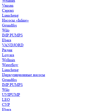
Wellmix
Vansan
Caprari
Liancheng
Насосы «Inline»
Grundfos
Wilo
IMP PUMPS
Ebara
VANDJORD
Ридан
Lowara
Wellmix
Waterflow
Liancheng
Циркуляционные насосы
Grundfos
IMP PUMPS
Wilo
UNIPUMP
LEO
CNP
Ebara