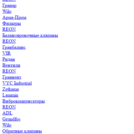
Гранар
Wilo
Арма-Пром
Фильтры
REON
Балансировочные клапаны
REON
Гранбаланс
VIR
Ридан
Вентили
REON
Гранвент
VYC Industrial
Zetkama
Lammin
Виброкомпенсаторы
REON
ADL
Grundfos
Wilo
Обратные клапаны