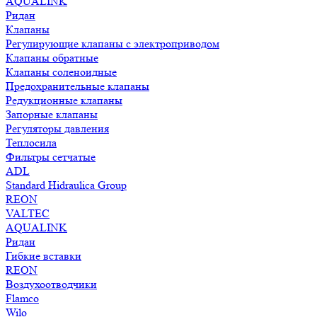
AQUALINK
Ридан
Клапаны
Регулирующие клапаны с электроприводом
Клапаны обратные
Клапаны соленоидные
Предохранительные клапаны
Редукционные клапаны
Запорные клапаны
Регуляторы давления
Теплосила
Фильтры сетчатые
ADL
Standard Hidraulica Group
REON
VALTEC
AQUALINK
Ридан
Гибкие вставки
REON
Воздухоотводчики
Flamco
Wilo