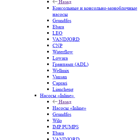
Назад
Консольные и консольно-моноблочные
насосы
Grundfos
Ebara
LEO
VANDJORD
CNP
Waterflow
Lowara
Гранпамп (ADL)
Wellmix
Vansan
Caprari
Liancheng
Насосы «Inline»
Назад
Насосы «Inline»
Grundfos
Wilo
IMP PUMPS
Ebara
VANDJORD