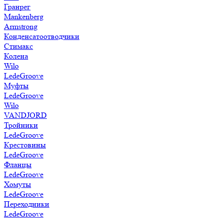
Гранрег
Mankenberg
Armstrong
Конденсатоотводчики
Стимакс
Колена
Wilo
LedeGroove
Муфты
LedeGroove
Wilo
VANDJORD
Тройники
LedeGroove
Крестовины
LedeGroove
Фланцы
LedeGroove
Хомуты
LedeGroove
Переходники
LedeGroove