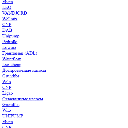
Ebara
LEO
VANDJORD
Wellmix
CNP
DAB
Unipump
Pedrollo
Lowara
Гранпамап (ADL)
Waterflow
Liancheng
Дозировочные насосы
Grundfos
Wilo
CNP
Ligao
Скважинные насосы
Grundfos
Wilo
UNIPUMP
Ebara
CNP