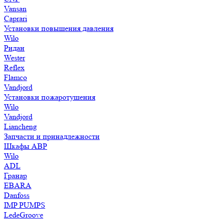
Vansan
Caprari
Установки повышения давления
Wilo
Ридан
Wester
Reflex
Flamco
Vandjord
Установки пожаротушения
Wilo
Vandjord
Liancheng
Запчасти и принадлежности
Шкафы АВР
Wilo
ADL
Гранар
EBARA
Danfoss
IMP PUMPS
LedeGroove