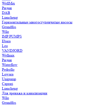
WellMix
Ридан
DAB
Liancheng
Горизонтальные многоступенчатые насосы
Grundfos
Wilo
IMP PUMPS
Ebara
Leo
VANDJORD
Wellmix
Ридан
Waterflow
Pedrollo
Lowara
Unipump
Caprari
Liancheng
Для дренажа и канализации
Wilo
Grundfos