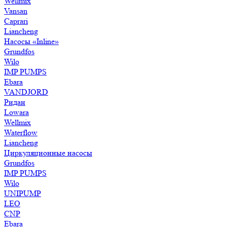
Wellmix
Vansan
Caprari
Liancheng
Насосы «Inline»
Grundfos
Wilo
IMP PUMPS
Ebara
VANDJORD
Ридан
Lowara
Wellmix
Waterflow
Liancheng
Циркуляционные насосы
Grundfos
IMP PUMPS
Wilo
UNIPUMP
LEO
CNP
Ebara