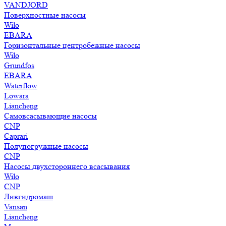
VANDJORD
Поверхностные насосы
Wilo
EBARA
Горизонтальные центробежные насосы
Wilo
Grundfos
EBARA
Waterflow
Lowara
Liancheng
Самовсасывающие насосы
CNP
Caprari
Полупогружные насосы
CNP
Насосы двухстороннего всасывания
Wilo
CNP
Ливгидромаш
Vansan
Liancheng