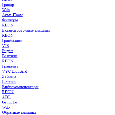
Гранар
Wilo
Арма-Пром
Фильтры
REON
Балансировочные клапаны
REON
Гранбаланс
VIR
Ридан
Вентили
REON
Гранвент
VYC Industrial
Zetkama
Lammin
Виброкомпенсаторы
REON
ADL
Grundfos
Wilo
Обратные клапаны