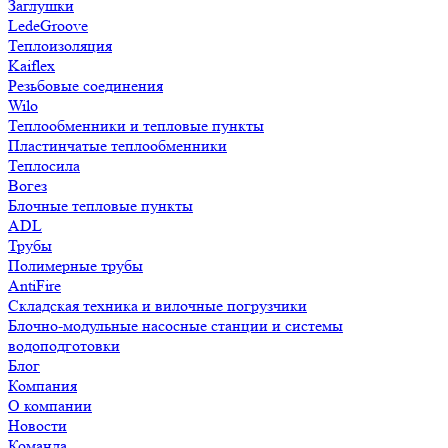
Заглушки
LedeGroove
Теплоизоляция
Kaiflex
Резьбовые соединения
Wilo
Теплообменники и тепловые пункты
Пластинчатые теплообменники
Теплосила
Вогез
Блочные тепловые пункты
ADL
Трубы
Полимерные трубы
AntiFire
Складская техника и вилочные погрузчики
Блочно-модульные насосные станции и системы
водоподготовки
Блог
Компания
О компании
Новости
Команда