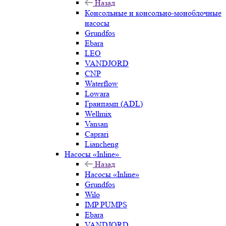
Назад
Консольные и консольно-моноблочные
насосы
Grundfos
Ebara
LEO
VANDJORD
CNP
Waterflow
Lowara
Гранпамп (ADL)
Wellmix
Vansan
Caprari
Liancheng
Насосы «Inline»
Назад
Насосы «Inline»
Grundfos
Wilo
IMP PUMPS
Ebara
VANDJORD