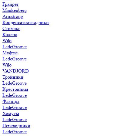
Гранрег
Mankenberg
Armstrong
Конденсатоотводчики
Стимакс
Колена
Wilo
LedeGroove
Муфты
LedeGroove
Wilo
VANDJORD
Тройники
LedeGroove
Крестовины
LedeGroove
Фланцы
LedeGroove
Хомуты
LedeGroove
Переходники
LedeGroove