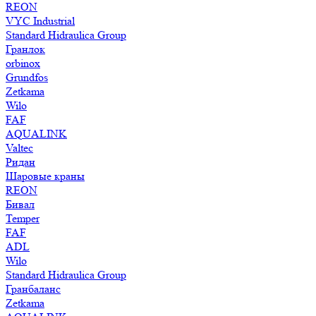
REON
VYC Industrial
Standard Hidraulica Group
Гранлок
orbinox
Grundfos
Zetkama
Wilo
FAF
AQUALINK
Valtec
Ридан
Шаровые краны
REON
Бивал
Temper
FAF
ADL
Wilo
Standard Hidraulica Group
Гранбаланс
Zetkama