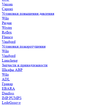
Vansan
Caprari
Установки повышения давления
Wilo
Ридан
Wester
Reflex
Flamco
Vandjord
Установки пожаротушения
Wilo
Vandjord
Liancheng
Запчасти и принадлежности
Шкафы АВР
Wilo
ADL
Гранар
EBARA
Danfoss
IMP PUMPS
LedeGroove