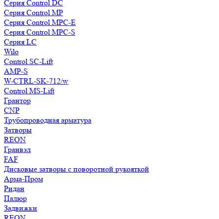
Серия Control DC
Серия Control MP
Серия Control MPC-E
Серия Control MPC-S
Серия LC
Wilo
Control SC-Lift
AMP-S
W-CTRL-SK-712/w
Control MS-Lift
Грантор
CNP
Трубопроводная арматура
Затворы
REON
Гранвэл
FAF
Дисковые затворы с поворотной рукояткой
Арма-Пром
Ридан
Палюр
Задвижки
REON