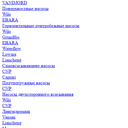
VANDJORD
Поверхностные насосы
Wilo
EBARA
Горизонтальные центробежные насосы
Wilo
Grundfos
EBARA
Waterflow
Lowara
Liancheng
Самовсасывающие насосы
CNP
Caprari
Полупогружные насосы
CNP
Насосы двухстороннего всасывания
Wilo
CNP
Ливгидромаш
Vansan
Liancheng