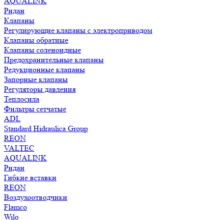
AQUALINK
Ридан
Клапаны
Регулирующие клапаны с электроприводом
Клапаны обратные
Клапаны соленоидные
Предохранительные клапаны
Редукционные клапаны
Запорные клапаны
Регуляторы давления
Теплосила
Фильтры сетчатые
ADL
Standard Hidraulica Group
REON
VALTEC
AQUALINK
Ридан
Гибкие вставки
REON
Воздухоотводчики
Flamco
Wilo