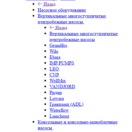
Назад
Насосное оборудование
Вертикальные многоступенчатые
центробежные насосы
Назад
Вертикальные многоступенчатые
центробежные насосы
Grundfos
Wilo
Ebara
IMP PUMPS
LEO
CNP
WellMix
VANDJORD
Ридан
Lowara
Гранпамп (ADL)
Waterflow
Liancheng
Консольные и консольно-моноблочные
насосы