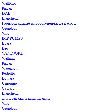
WellMix
Ридан
DAB
Liancheng
Горизонтальные многоступенчатые насосы
Grundfos
Wilo
IMP PUMPS
Ebara
Leo
VANDJORD
Wellmix
Ридан
Waterflow
Pedrollo
Lowara
Unipump
Caprari
Liancheng
Для дренажа и канализации
Wilo
Grundfos