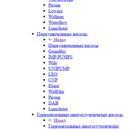
Ридан
Lowara
Wellmix
Waterflow
Liancheng
Циркуляционные насосы
Назад
Циркуляционные насосы
Grundfos
IMP PUMPS
Wilo
UNIPUMP
LEO
CNP
Ebara
WellMix
Ридан
DAB
Liancheng
Горизонтальные многоступенчатые насосы
Назад
Горизонтальные многоступенчатые