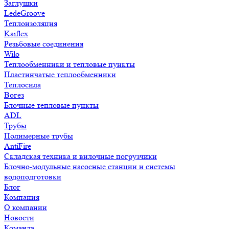
Заглушки
LedeGroove
Теплоизоляция
Kaiflex
Резьбовые соединения
Wilo
Теплообменники и тепловые пункты
Пластинчатые теплообменники
Теплосила
Вогез
Блочные тепловые пункты
ADL
Трубы
Полимерные трубы
AntiFire
Складская техника и вилочные погрузчики
Блочно-модульные насосные станции и системы
водоподготовки
Блог
Компания
О компании
Новости
Команда