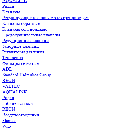
AQUALINK
Ридан
Клапаны
Регулирующие клапаны с электроприводом
Клапаны обратные
Клапаны соленоидные
Предохранительные клапаны
Редукционные клапаны
Запорные клапаны
Регуляторы давления
Теплосила
Фильтры сетчатые
ADL
Standard Hidraulica Group
REON
VALTEC
AQUALINK
Ридан
Гибкие вставки
REON
Воздухоотводчики
Flamco
Wilo