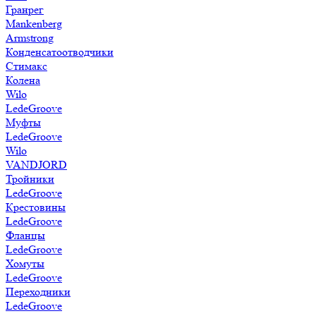
Гранрег
Mankenberg
Armstrong
Конденсатоотводчики
Стимакс
Колена
Wilo
LedeGroove
Муфты
LedeGroove
Wilo
VANDJORD
Тройники
LedeGroove
Крестовины
LedeGroove
Фланцы
LedeGroove
Хомуты
LedeGroove
Переходники
LedeGroove