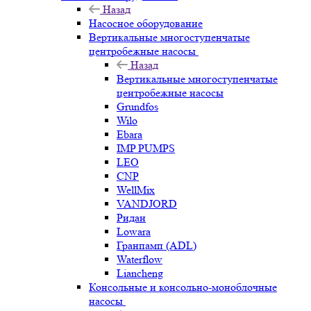
Назад
Насосное оборудование
Вертикальные многоступенчатые
центробежные насосы
Назад
Вертикальные многоступенчатые
центробежные насосы
Grundfos
Wilo
Ebara
IMP PUMPS
LEO
CNP
WellMix
VANDJORD
Ридан
Lowara
Гранпамп (ADL)
Waterflow
Liancheng
Консольные и консольно-моноблочные
насосы