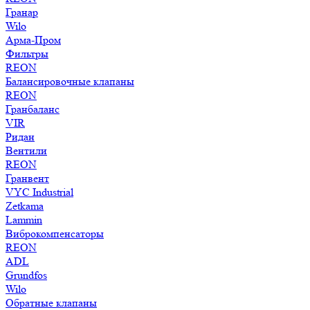
Гранар
Wilo
Арма-Пром
Фильтры
REON
Балансировочные клапаны
REON
Гранбаланс
VIR
Ридан
Вентили
REON
Гранвент
VYC Industrial
Zetkama
Lammin
Виброкомпенсаторы
REON
ADL
Grundfos
Wilo
Обратные клапаны