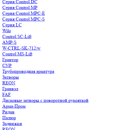
Серия Control DC
Серия Control MP
Серия Control MPC-E
Серия Control MPC-S
Серия LC
Wilo
Control SC-Lift
AMP-S
W-CTRL-SK-712/w
Control MS-Lift
Грантор
CNP
Трубопроводная арматура
Затворы
REON
Гранвэл
FAF
Дисковые затворы с поворотной рукояткой
Арма-Пром
Ридан
Палюр
Задвижки
REON