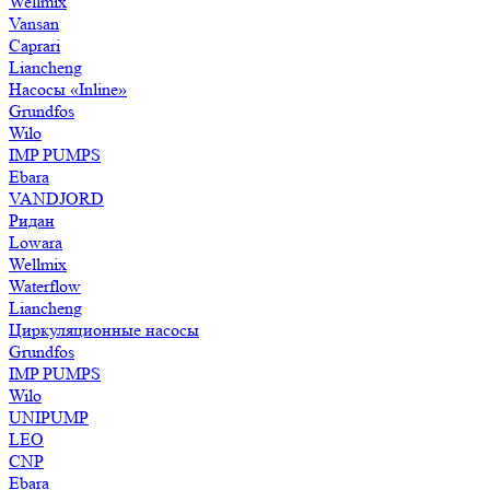
Wellmix
Vansan
Caprari
Liancheng
Насосы «Inline»
Grundfos
Wilo
IMP PUMPS
Ebara
VANDJORD
Ридан
Lowara
Wellmix
Waterflow
Liancheng
Циркуляционные насосы
Grundfos
IMP PUMPS
Wilo
UNIPUMP
LEO
CNP
Ebara