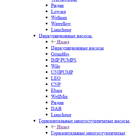
Ридан
Lowara
Wellmix
Waterflow
Liancheng
Циркуляционные насосы
Назад
Циркуляционные насосы
Grundfos
IMP PUMPS
Wilo
UNIPUMP
LEO
CNP
Ebara
WellMix
Ридан
DAB
Liancheng
Горизонтальные многоступенчатые насосы
Назад
Горизонтальные многоступенчатые