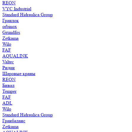
REON
VYC Industrial
Standard Hidraulica Group
Гранлок
orbinox
Grundfos
Zetkama
Wilo
FAF
AQUALINK
Valtec
Ридан
Шаровые краны
REON
Бивал
Temper
FAF
ADL
Wilo
Standard Hidraulica Group
Гранбаланс
Zetkama