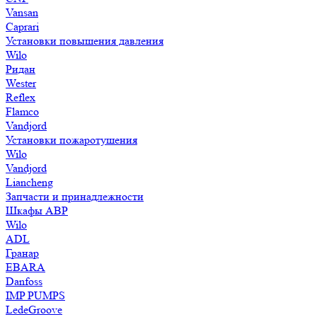
Vansan
Caprari
Установки повышения давления
Wilo
Ридан
Wester
Reflex
Flamco
Vandjord
Установки пожаротушения
Wilo
Vandjord
Liancheng
Запчасти и принадлежности
Шкафы АВР
Wilo
ADL
Гранар
EBARA
Danfoss
IMP PUMPS
LedeGroove