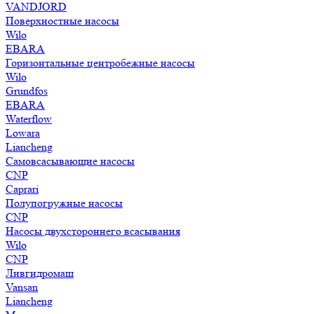
VANDJORD
Поверхностные насосы
Wilo
EBARA
Горизонтальные центробежные насосы
Wilo
Grundfos
EBARA
Waterflow
Lowara
Liancheng
Самовсасывающие насосы
CNP
Caprari
Полупогружные насосы
CNP
Насосы двухстороннего всасывания
Wilo
CNP
Ливгидромаш
Vansan
Liancheng