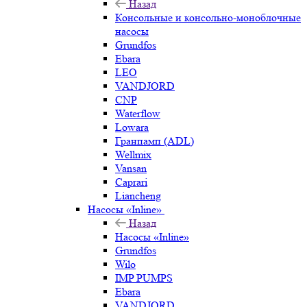
Назад
Консольные и консольно-моноблочные
насосы
Grundfos
Ebara
LEO
VANDJORD
CNP
Waterflow
Lowara
Гранпамп (ADL)
Wellmix
Vansan
Caprari
Liancheng
Насосы «Inline»
Назад
Насосы «Inline»
Grundfos
Wilo
IMP PUMPS
Ebara
VANDJORD