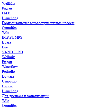
WellMix
Ридан
DAB
Liancheng
Горизонтальные многоступенчатые насосы
Grundfos
Wilo
IMP PUMPS
Ebara
Leo
VANDJORD
Wellmix
Ридан
Waterflow
Pedrollo
Lowara
Unipump
Caprari
Liancheng
Для дренажа и канализации
Wilo
Grundfos