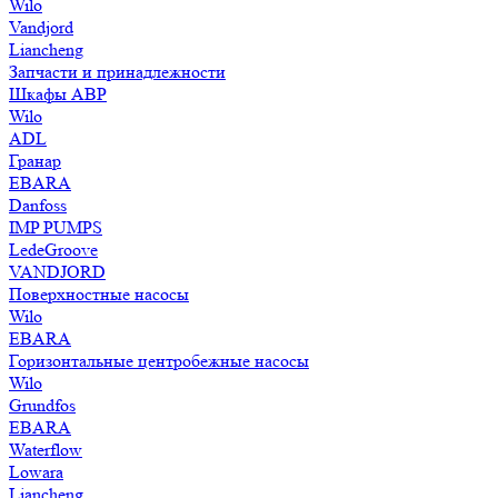
Wilo
Vandjord
Liancheng
Запчасти и принадлежности
Шкафы АВР
Wilo
ADL
Гранар
EBARA
Danfoss
IMP PUMPS
LedeGroove
VANDJORD
Поверхностные насосы
Wilo
EBARA
Горизонтальные центробежные насосы
Wilo
Grundfos
EBARA
Waterflow
Lowara
Liancheng