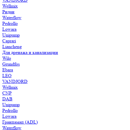
VANDJORD
Wellmix
Ридан
Waterflow
Pedrollo
Lowara
Unipump
Caprari
Liancheng
Для дренажа и канализации
Wilo
Grundfos
Ebara
LEO
VANDJORD
Wellmix
CNP
DAB
Unipump
Pedrollo
Lowara
Гранпамап (ADL)
Waterflow