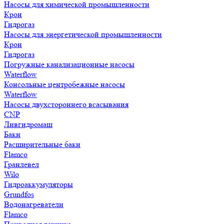
Насосы для химической промышленности
Крон
Гидрогаз
Насосы для энергетической промышленности
Крон
Гидрогаз
Погружные канализационные насосы
Waterflow
Консольные центробежные насосы
Waterflow
Насосы двухстороннего всасывания
CNP
Ливгидромаш
Баки
Расширительные баки
Flamco
Гранлевел
Wilo
Гидроаккумуляторы
Grundfos
Водонагреватели
Flamco