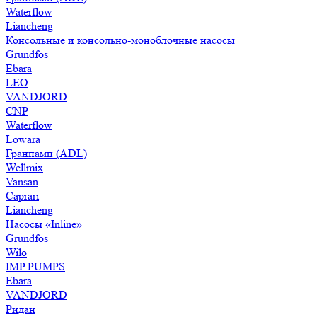
Waterflow
Liancheng
Консольные и консольно-моноблочные насосы
Grundfos
Ebara
LEO
VANDJORD
CNP
Waterflow
Lowara
Гранпамп (ADL)
Wellmix
Vansan
Caprari
Liancheng
Насосы «Inline»
Grundfos
Wilo
IMP PUMPS
Ebara
VANDJORD
Ридан