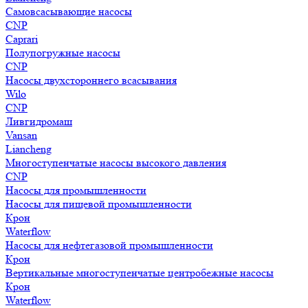
Самовсасывающие насосы
CNP
Caprari
Полупогружные насосы
CNP
Насосы двухстороннего всасывания
Wilo
CNP
Ливгидромаш
Vansan
Liancheng
Многоступенчатые насосы высокого давления
CNP
Насосы для промышленности
Насосы для пищевой промышленности
Крон
Waterflow
Насосы для нефтегазовой промышленности
Крон
Вертикальные многоступенчатые центробежные насосы
Крон
Waterflow