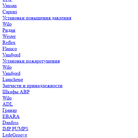
Vansan
Caprari
Установки повышения давления
Wilo
Ридан
Wester
Reflex
Flamco
Vandjord
Установки пожаротушения
Wilo
Vandjord
Liancheng
Запчасти и принадлежности
Шкафы АВР
Wilo
ADL
Гранар
EBARA
Danfoss
IMP PUMPS
LedeGroove