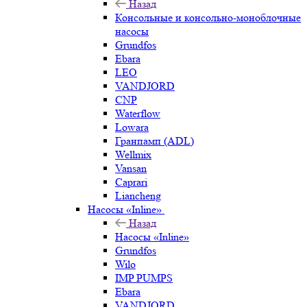
Назад
Консольные и консольно-моноблочные
насосы
Grundfos
Ebara
LEO
VANDJORD
CNP
Waterflow
Lowara
Гранпамп (ADL)
Wellmix
Vansan
Caprari
Liancheng
Насосы «Inline»
Назад
Насосы «Inline»
Grundfos
Wilo
IMP PUMPS
Ebara
VANDJORD