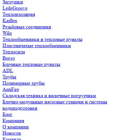
Заглушки
LedeGroove
Теплоизоляция
Kaiflex
Резьбовые соединения
Wilo
Теплообменники и тепловые пункты
Пластинчатые теплообменники
Теплосила
Вогез
Блочные тепловые пункты
ADL
Трубы
Полимерные трубы
AntiFire
Складская техника и вилочные погрузчики
Блочно-модульные насосные станции и системы
водоподготовки
Блог
Компания
О компании
Новости
Команда