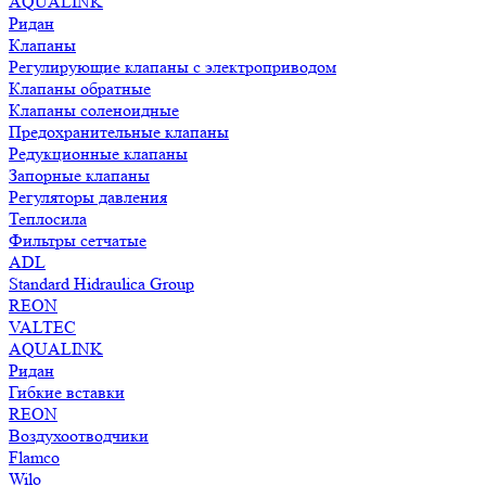
AQUALINK
Ридан
Клапаны
Регулирующие клапаны с электроприводом
Клапаны обратные
Клапаны соленоидные
Предохранительные клапаны
Редукционные клапаны
Запорные клапаны
Регуляторы давления
Теплосила
Фильтры сетчатые
ADL
Standard Hidraulica Group
REON
VALTEC
AQUALINK
Ридан
Гибкие вставки
REON
Воздухоотводчики
Flamco
Wilo