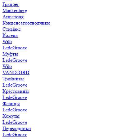
Гранрег
Mankenberg
Armstrong
Конденсатоотводчики
Стимакс
Колена
Wilo
LedeGroove
Муфты
LedeGroove
Wilo
VANDJORD
Тройники
LedeGroove
Крестовины
LedeGroove
Фланцы
LedeGroove
Хомуты
LedeGroove
Переходники
LedeGroove