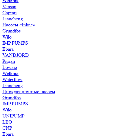
Wellmix
Vansan
Caprari
Liancheng
Насосы «Inline»
Grundfos
Wilo
IMP PUMPS
Ebara
VANDJORD
Ридан
Lowara
Wellmix
Waterflow
Liancheng
Циркуляционные насосы
Grundfos
IMP PUMPS
Wilo
UNIPUMP
LEO
CNP
Ebara