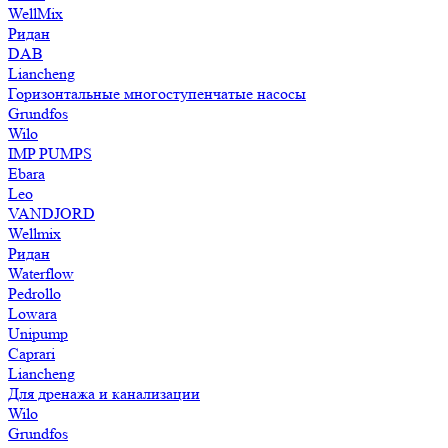
WellMix
Ридан
DAB
Liancheng
Горизонтальные многоступенчатые насосы
Grundfos
Wilo
IMP PUMPS
Ebara
Leo
VANDJORD
Wellmix
Ридан
Waterflow
Pedrollo
Lowara
Unipump
Caprari
Liancheng
Для дренажа и канализации
Wilo
Grundfos