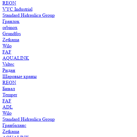
REON
VYC Industrial
Standard Hidraulica Group
Гранлок
orbinox
Grundfos
Zetkama
Wilo
FAF
AQUALINK
Valtec
Ридан
Шаровые краны
REON
Бивал
Temper
FAF
ADL
Wilo
Standard Hidraulica Group
Гранбаланс
Zetkama