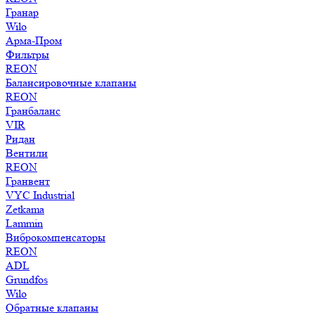
Гранар
Wilo
Арма-Пром
Фильтры
REON
Балансировочные клапаны
REON
Гранбаланс
VIR
Ридан
Вентили
REON
Гранвент
VYC Industrial
Zetkama
Lammin
Виброкомпенсаторы
REON
ADL
Grundfos
Wilo
Обратные клапаны