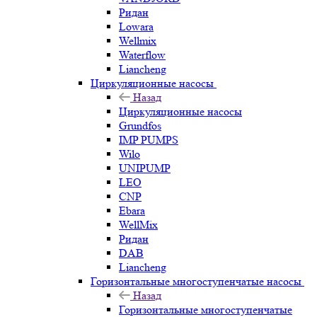
Ридан
Lowara
Wellmix
Waterflow
Liancheng
Циркуляционные насосы
Назад
Циркуляционные насосы
Grundfos
IMP PUMPS
Wilo
UNIPUMP
LEO
CNP
Ebara
WellMix
Ридан
DAB
Liancheng
Горизонтальные многоступенчатые насосы
Назад
Горизонтальные многоступенчатые