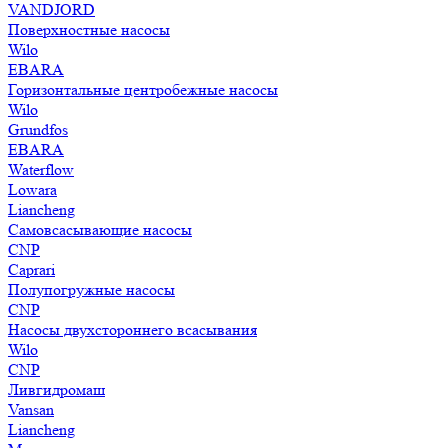
VANDJORD
Поверхностные насосы
Wilo
EBARA
Горизонтальные центробежные насосы
Wilo
Grundfos
EBARA
Waterflow
Lowara
Liancheng
Самовсасывающие насосы
CNP
Caprari
Полупогружные насосы
CNP
Насосы двухстороннего всасывания
Wilo
CNP
Ливгидромаш
Vansan
Liancheng