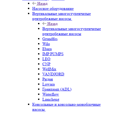
Назад
Насосное оборудование
Вертикальные многоступенчатые
центробежные насосы
Назад
Вертикальные многоступенчатые
центробежные насосы
Grundfos
Wilo
Ebara
IMP PUMPS
LEO
CNP
WellMix
VANDJORD
Ридан
Lowara
Гранпамп (ADL)
Waterflow
Liancheng
Консольные и консольно-моноблочные
насосы