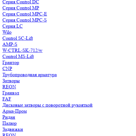
Серия Control DC
Серия Control MP
Серия Control MPC-E
Серия Control MPC-S
Серия LC
Wilo
Control SC-Lift
AMP-S
W-CTRL-SK-712/w
Control MS-Lift
Грантор
CNP
Трубопроводная арматура
Затворы
REON
Гранвэл
FAF
Дисковые затворы с поворотной рукояткой
Арма-Пром
Ридан
Палюр
Задвижки
REON