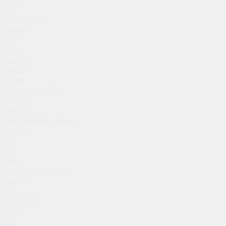
LEO
VANDJORD
Wellmix
CNP
DAB
Unipump
Pedrollo
Lowara
Гранпамап (ADL)
Waterflow
Liancheng
Дозировочные насосы
Grundfos
Wilo
CNP
Ligao
Скважинные насосы
Grundfos
Wilo
UNIPUMP
Ebara
CNP