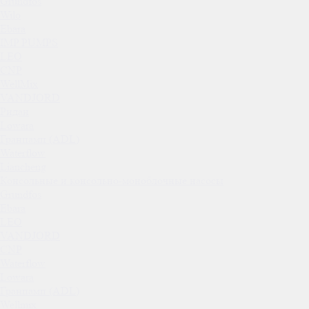
Grundfos
Wilo
Ebara
IMP PUMPS
LEO
CNP
WellMix
VANDJORD
Ридан
Lowara
Гранпамп (ADL)
Waterflow
Liancheng
Консольные и консольно-моноблочные насосы
Grundfos
Ebara
LEO
VANDJORD
CNP
Waterflow
Lowara
Гранпамп (ADL)
Wellmix