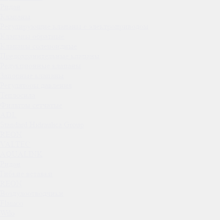
Ридан
Клапаны
Регулирующие клапаны с электроприводом
Клапаны обратные
Клапаны соленоидные
Предохранительные клапаны
Редукционные клапаны
Запорные клапаны
Регуляторы давления
Теплосила
Фильтры сетчатые
ADL
Standard Hidraulica Group
REON
VALTEC
AQUALINK
Ридан
Гибкие вставки
REON
Воздухоотводчики
Flamco
Wilo