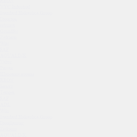
REON
VYC Industrial
Standard Hidraulica Group
Гранлок
orbinox
Grundfos
Zetkama
Wilo
FAF
AQUALINK
Valtec
Ридан
Шаровые краны
REON
Бивал
Temper
FAF
ADL
Wilo
Standard Hidraulica Group
Гранбаланс
Zetkama
AQUALINK