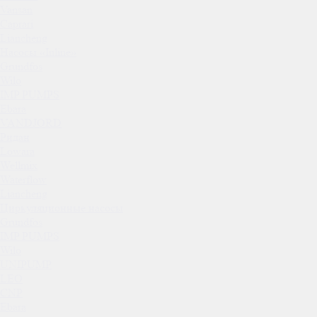
Vansan
Caprari
Liancheng
Насосы «Inline»
Grundfos
Wilo
IMP PUMPS
Ebara
VANDJORD
Ридан
Lowara
Wellmix
Waterflow
Liancheng
Циркуляционные насосы
Grundfos
IMP PUMPS
Wilo
UNIPUMP
LEO
CNP
Ebara