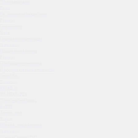
Ливгидромаш
Баки
Расширительные баки
Flamco
Гранлевел
Wilo
Гидроаккумуляторы
Grundfos
Водонагреватели
Flamco
Приводная техника
Преобразователи частоты
Grundfos
Danfoss
EBARA
VANDJORD
Электроприводы
ESBE
Теплосила
Valpes
Шкафы управления
Grundfos
Серия Control DC