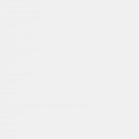
Серия Control MP
Серия Control MPC-E
Серия Control MPC-S
Серия LC
Wilo
Control SC-Lift
AMP-S
W-CTRL-SK-712/w
Control MS-Lift
Грантор
CNP
Трубопроводная арматура
Затворы
REON
Гранвэл
FAF
Дисковые затворы с поворотной рукояткой
Арма-Пром
Ридан
Палюр
Задвижки
REON