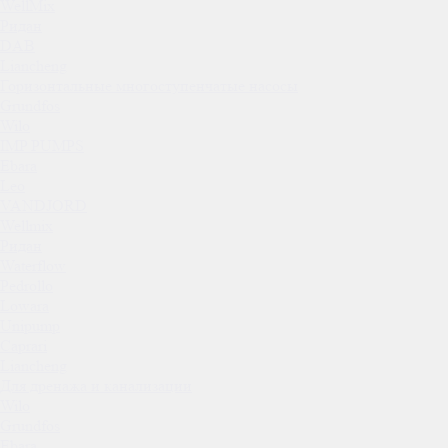
WellMix
Ридан
DAB
Liancheng
Горизонтальные многоступенчатые насосы
Grundfos
Wilo
IMP PUMPS
Ebara
Leo
VANDJORD
Wellmix
Ридан
Waterflow
Pedrollo
Lowara
Unipump
Caprari
Liancheng
Для дренажа и канализации
Wilo
Grundfos
Ebara