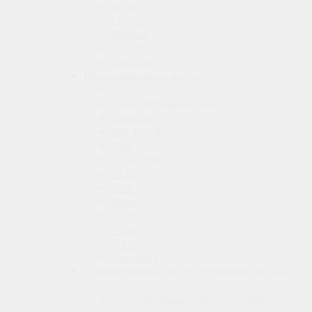
Ридан
Lowara
Wellmix
Waterflow
Liancheng
Циркуляционные насосы
Назад
Циркуляционные насосы
Grundfos
IMP PUMPS
Wilo
UNIPUMP
LEO
CNP
Ebara
WellMix
Ридан
DAB
Liancheng
Горизонтальные многоступенчатые насосы
Назад
Горизонтальные многоступенчатые