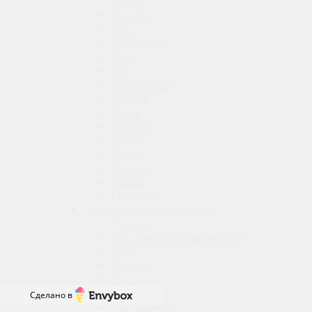
насосы
Grundfos
Wilo
IMP PUMPS
Ebara
Leo
VANDJORD
Wellmix
Ридан
Waterflow
Pedrollo
Lowara
Unipump
Caprari
Liancheng
Для дренажа и канализации
Назад
Для дренажа и канализации
Wilo
Grundfos
Ebara
LEO
Сделано в
VANDJORD