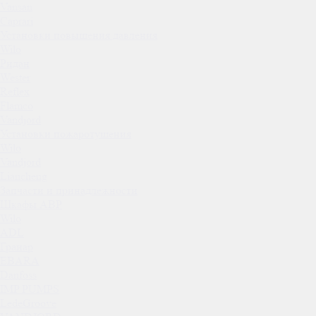
Vansan
Caprari
Установки повышения давления
Wilo
Ридан
Wester
Reflex
Flamco
Vandjord
Установки пожаротушения
Wilo
Vandjord
Liancheng
Запчасти и принадлежности
Шкафы АВР
Wilo
ADL
Гранар
EBARA
Danfoss
IMP PUMPS
LedeGroove