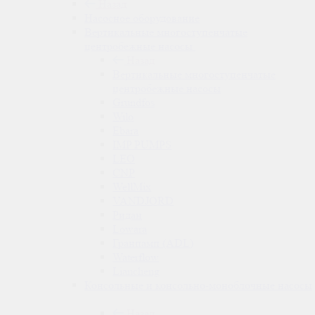
Назад
Насосное оборудование
Вертикальные многоступенчатые
центробежные насосы
Назад
Вертикальные многоступенчатые
центробежные насосы
Grundfos
Wilo
Ebara
IMP PUMPS
LEO
CNP
WellMix
VANDJORD
Ридан
Lowara
Гранпамп (ADL)
Waterflow
Liancheng
Консольные и консольно-моноблочные насосы
Назад