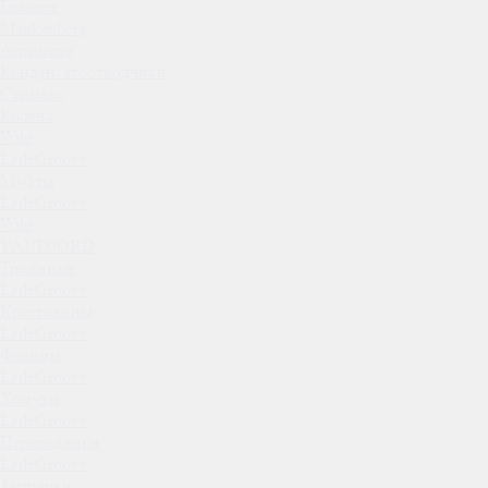
Гранрег
Mankenberg
Armstrong
Конденсатоотводчики
Стимакс
Колена
Wilo
LedeGroove
Муфты
LedeGroove
Wilo
VANDJORD
Тройники
LedeGroove
Крестовины
LedeGroove
Фланцы
LedeGroove
Хомуты
LedeGroove
Переходники
LedeGroove
Заглушки