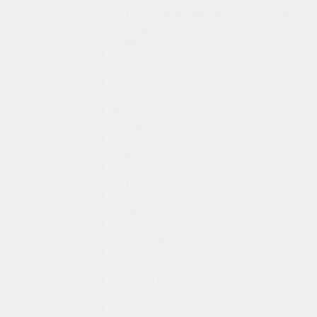
Консольные и консольно-моноблочные
насосы
Grundfos
Ebara
LEO
VANDJORD
CNP
Waterflow
Lowara
Гранпамп (ADL)
Wellmix
Vansan
Caprari
Liancheng
Насосы «Inline»
Назад
Насосы «Inline»
Grundfos
Wilo
IMP PUMPS
Ebara
VANDJORD