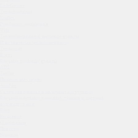
LedeGroove
Теплоизоляция
Kaiflex
Резьбовые соединения
Wilo
Теплообменники и тепловые пункты
Пластинчатые теплообменники
Теплосила
Вогез
Блочные тепловые пункты
ADL
Трубы
Полимерные трубы
AntiFire
Складская техника и вилочные погрузчики
Блочно-модульные насосные станции и системы
водоподготовки
Блог
Компания
О компании
Новости
Команда