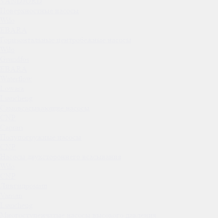
VANDJORD
Поверхностные насосы
Wilo
EBARA
Горизонтальные центробежные насосы
Wilo
Grundfos
EBARA
Waterflow
Lowara
Liancheng
Самовсасывающие насосы
CNP
Caprari
Полупогружные насосы
CNP
Насосы двухстороннего всасывания
Wilo
CNP
Ливгидромаш
Vansan
Liancheng
Многоступенчатые насосы высокого давления