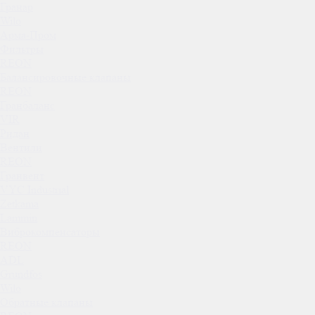
Гранар
Wilo
Арма-Пром
Фильтры
REON
Балансировочные клапаны
REON
Гранбаланс
VIR
Ридан
Вентили
REON
Гранвент
VYC Industrial
Zetkama
Lammin
Виброкомпенсаторы
REON
ADL
Grundfos
Wilo
Обратные клапаны