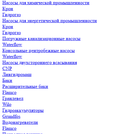
Насосы для химической промышленности
Крон
Гидрогаз
Насосы для энергетической промышленности
Крон
Гидрогаз
Погружные канализационные насосы
Waterflow
Консольные центробежные насосы
Waterflow
Насосы двухстороннего всасывания
CNP
Ливгидромаш
Баки
Расширительные баки
Flamco
Гранлевел
Wilo
Гидроаккумуляторы
Grundfos
Водонагреватели
Flamco