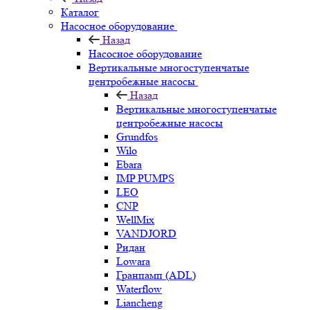
Каталог
Насосное оборудование
Назад
Насосное оборудование
Вертикальные многоступенчатые
центробежные насосы
Назад
Вертикальные многоступенчатые
центробежные насосы
Grundfos
Wilo
Ebara
IMP PUMPS
LEO
CNP
WellMix
VANDJORD
Ридан
Lowara
Гранпамп (ADL)
Waterflow
Liancheng