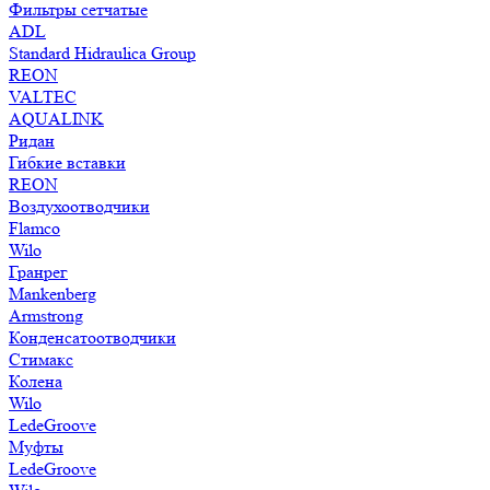
Фильтры сетчатые
ADL
Standard Hidraulica Group
REON
VALTEC
AQUALINK
Ридан
Гибкие вставки
REON
Воздухоотводчики
Flamco
Wilo
Гранрег
Mankenberg
Armstrong
Конденсатоотводчики
Стимакс
Колена
Wilo
LedeGroove
Муфты
LedeGroove