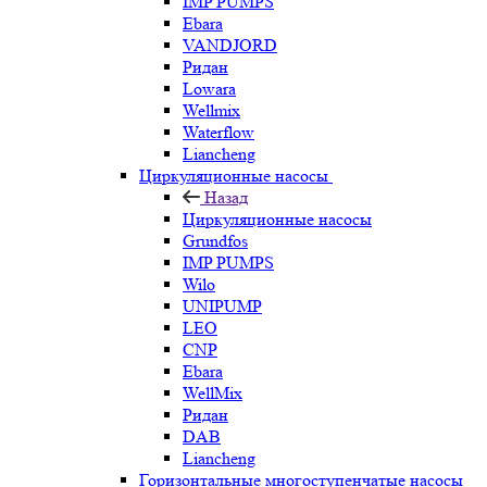
IMP PUMPS
Ebara
VANDJORD
Ридан
Lowara
Wellmix
Waterflow
Liancheng
Циркуляционные насосы
Назад
Циркуляционные насосы
Grundfos
IMP PUMPS
Wilo
UNIPUMP
LEO
CNP
Ebara
WellMix
Ридан
DAB
Liancheng
Горизонтальные многоступенчатые насосы