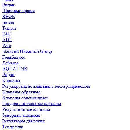
Ридан
Шаровые краны
REON
Бивал
Temper
FAF
ADL
Wilo
Standard Hidraulica Group
Гранбаланс
Zetkama
AQUALINK
Ридан
Клапаны
Регулирующие клапаны с электроприводом
Клапаны обратные
Клапаны соленоидные
Предохранительные клапаны
Редукционные клапаны
Запорные клапаны
Регуляторы давления
Теплосила