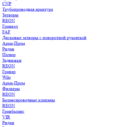
CNP
Трубопроводная арматура
Затворы
REON
Гранвэл
FAF
Дисковые затворы с поворотной рукояткой
Арма-Пром
Ридан
Палюр
Задвижки
REON
Гранар
Wilo
Арма-Пром
Фильтры
REON
Балансировочные клапаны
REON
Гранбаланс
VIR
Ридан