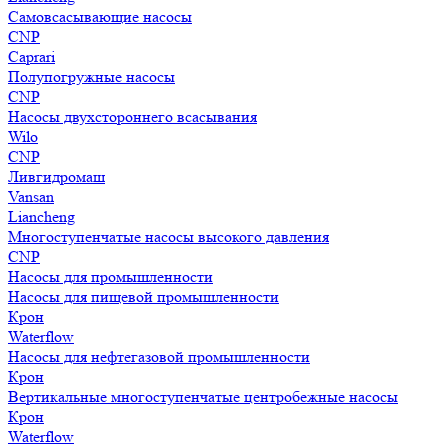
Самовсасывающие насосы
CNP
Caprari
Полупогружные насосы
CNP
Насосы двухстороннего всасывания
Wilo
CNP
Ливгидромаш
Vansan
Liancheng
Многоступенчатые насосы высокого давления
CNP
Насосы для промышленности
Насосы для пищевой промышленности
Крон
Waterflow
Насосы для нефтегазовой промышленности
Крон
Вертикальные многоступенчатые центробежные насосы
Крон
Waterflow