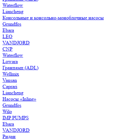
Waterflow
Liancheng
Консольные и консольно-моноблочные насосы
Grundfos
Ebara
LEO
VANDJORD
CNP
Waterflow
Lowara
Гранпамп (ADL)
Wellmix
Vansan
Caprari
Liancheng
Насосы «Inline»
Grundfos
Wilo
IMP PUMPS
Ebara
VANDJORD
Ридан