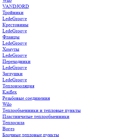
Wilo
VANDJORD
Тройники
LedeGroove
Крестовины
LedeGroove
Фланцы
LedeGroove
Хомуты
LedeGroove
Переходники
LedeGroove
Заглушки
LedeGroove
Теплоизоляция
Kaiflex
Резьбовые соединения
Wilo
Теплообменники и тепловые пункты
Пластинчатые теплообменники
Теплосила
Вогез
Блочные тепловые пункты