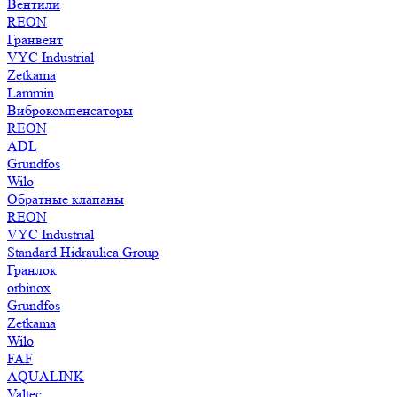
Вентили
REON
Гранвент
VYC Industrial
Zetkama
Lammin
Виброкомпенсаторы
REON
ADL
Grundfos
Wilo
Обратные клапаны
REON
VYC Industrial
Standard Hidraulica Group
Гранлок
orbinox
Grundfos
Zetkama
Wilo
FAF
AQUALINK
Valtec