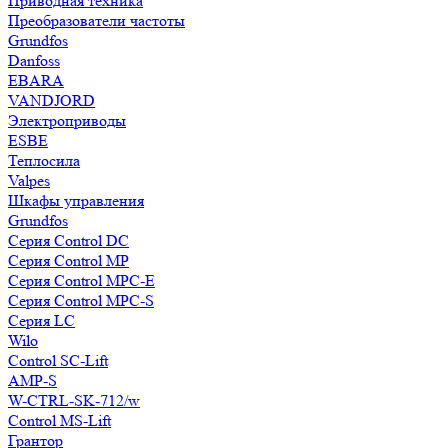
Приводная техника
Преобразователи частоты
Grundfos
Danfoss
EBARA
VANDJORD
Электроприводы
ESBE
Теплосила
Valpes
Шкафы управления
Grundfos
Серия Control DC
Серия Control MP
Серия Control MPC-E
Серия Control MPC-S
Серия LC
Wilo
Control SC-Lift
AMP-S
W-CTRL-SK-712/w
Control MS-Lift
Грантор