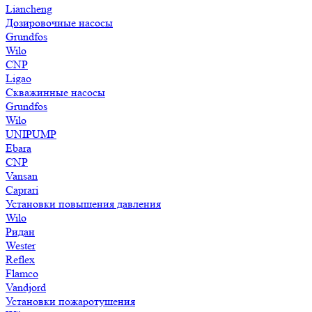
Liancheng
Дозировочные насосы
Grundfos
Wilo
CNP
Ligao
Скважинные насосы
Grundfos
Wilo
UNIPUMP
Ebara
CNP
Vansan
Caprari
Установки повышения давления
Wilo
Ридан
Wester
Reflex
Flamco
Vandjord
Установки пожаротушения