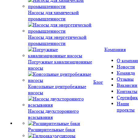
Насосы для химической
промышленности
Насосы для энергетической
промышленности
Компания
О компан
Погружные канализационные
Новости
насосы
Команда
Отзывы
Блог
Вакансии
Консольные центробежные
Контакты
насосы
Сертифик
Наши
проекты
Насосы двухстороннего
всасывания
Расширительные баки