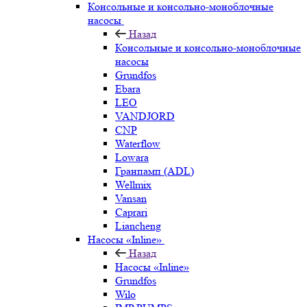
Консольные и консольно-моноблочные
насосы
Назад
Консольные и консольно-моноблочные
насосы
Grundfos
Ebara
LEO
VANDJORD
CNP
Waterflow
Lowara
Гранпамп (ADL)
Wellmix
Vansan
Caprari
Liancheng
Насосы «Inline»
Назад
Насосы «Inline»
Grundfos
Wilo