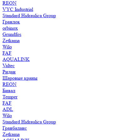
REON
VYC Industrial
Standard Hidraulica Group
Гранлок
orbinox
Grundfos
Zetkama
Wilo
FAF
AQUALINK
Valtec
Ридан
Шаровые краны
REON
Бивал
Temper
FAF
ADL
Wilo
Standard Hidraulica Group
Гранбаланс
Zetkama