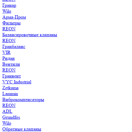
Гранар
Wilo
Арма-Пром
Фильтры
REON
Балансировочные клапаны
REON
Гранбаланс
VIR
Ридан
Вентили
REON
Гранвент
VYC Industrial
Zetkama
Lammin
Виброкомпенсаторы
REON
ADL
Grundfos
Wilo
Обратные клапаны