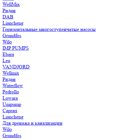
WellMix
Ридан
DAB
Liancheng
Горизонтальные многоступенчатые насосы
Grundfos
Wilo
IMP PUMPS
Ebara
Leo
VANDJORD
Wellmix
Ридан
Waterflow
Pedrollo
Lowara
Unipump
Caprari
Liancheng
Для дренажа и канализации
Wilo
Grundfos