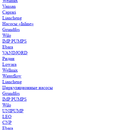
Wellmix
Vansan
Caprari
Liancheng
Насосы «Inline»
Grundfos
Wilo
IMP PUMPS
Ebara
VANDJORD
Ридан
Lowara
Wellmix
Waterflow
Liancheng
Циркуляционные насосы
Grundfos
IMP PUMPS
Wilo
UNIPUMP
LEO
CNP
Ebara