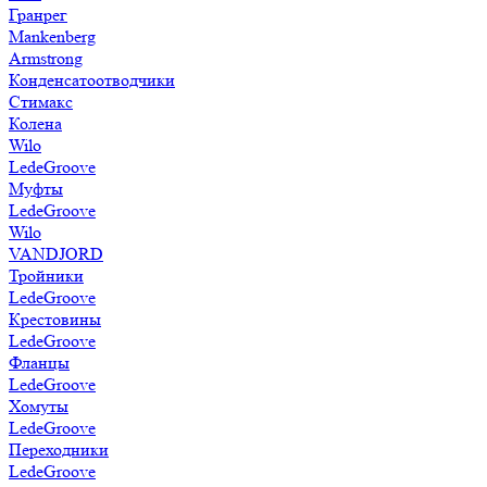
Гранрег
Mankenberg
Armstrong
Конденсатоотводчики
Стимакс
Колена
Wilo
LedeGroove
Муфты
LedeGroove
Wilo
VANDJORD
Тройники
LedeGroove
Крестовины
LedeGroove
Фланцы
LedeGroove
Хомуты
LedeGroove
Переходники
LedeGroove