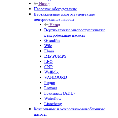
Назад
Насосное оборудование
Вертикальные многоступенчатые
центробежные насосы
Назад
Вертикальные многоступенчатые
центробежные насосы
Grundfos
Wilo
Ebara
IMP PUMPS
LEO
CNP
WellMix
VANDJORD
Ридан
Lowara
Гранпамп (ADL)
Waterflow
Liancheng
Консольные и консольно-моноблочные
насосы