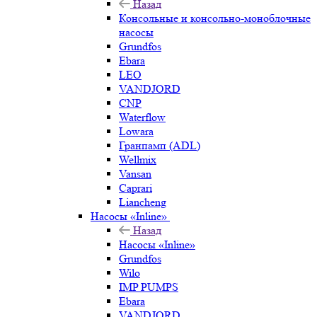
Назад
Консольные и консольно-моноблочные
насосы
Grundfos
Ebara
LEO
VANDJORD
CNP
Waterflow
Lowara
Гранпамп (ADL)
Wellmix
Vansan
Caprari
Liancheng
Насосы «Inline»
Назад
Насосы «Inline»
Grundfos
Wilo
IMP PUMPS
Ebara
VANDJORD