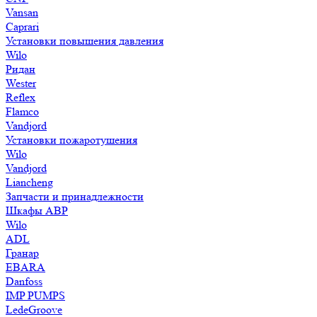
Vansan
Caprari
Установки повышения давления
Wilo
Ридан
Wester
Reflex
Flamco
Vandjord
Установки пожаротушения
Wilo
Vandjord
Liancheng
Запчасти и принадлежности
Шкафы АВР
Wilo
ADL
Гранар
EBARA
Danfoss
IMP PUMPS
LedeGroove