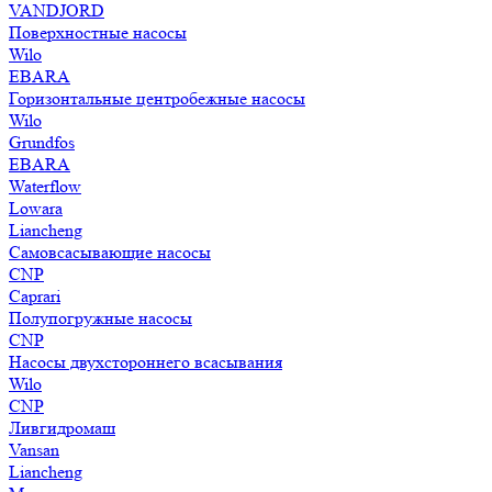
VANDJORD
Поверхностные насосы
Wilo
EBARA
Горизонтальные центробежные насосы
Wilo
Grundfos
EBARA
Waterflow
Lowara
Liancheng
Самовсасывающие насосы
CNP
Caprari
Полупогружные насосы
CNP
Насосы двухстороннего всасывания
Wilo
CNP
Ливгидромаш
Vansan
Liancheng