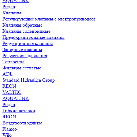
AQUALINK
Ридан
Клапаны
Регулирующие клапаны с электроприводом
Клапаны обратные
Клапаны соленоидные
Предохранительные клапаны
Редукционные клапаны
Запорные клапаны
Регуляторы давления
Теплосила
Фильтры сетчатые
ADL
Standard Hidraulica Group
REON
VALTEC
AQUALINK
Ридан
Гибкие вставки
REON
Воздухоотводчики
Flamco
Wilo