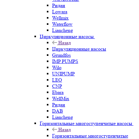
Ридан
Lowara
Wellmix
Waterflow
Liancheng
Циркуляционные насосы
Назад
Циркуляционные насосы
Grundfos
IMP PUMPS
Wilo
UNIPUMP
LEO
CNP
Ebara
WellMix
Ридан
DAB
Liancheng
Горизонтальные многоступенчатые насосы
Назад
Горизонтальные многоступенчатые