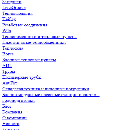
Заглушки
LedeGroove
Теплоизоляция
Kaiflex
Резьбовые соединения
Wilo
Теплообменники и тепловые пункты
Пластинчатые теплообменники
Теплосила
Вогез
Блочные тепловые пункты
ADL
Трубы
Полимерные трубы
AntiFire
Складская техника и вилочные погрузчики
Блочно-модульные насосные станции и системы
водоподготовки
Блог
Компания
О компании
Новости
Команда