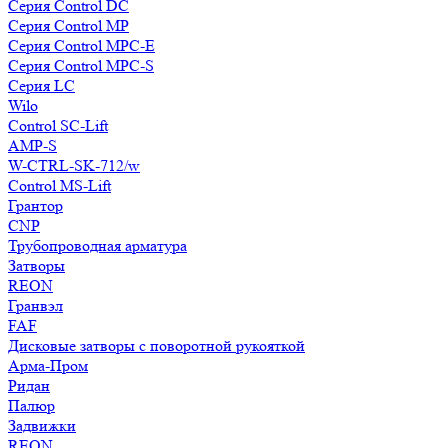
Серия Control DC
Серия Control MP
Серия Control MPC-E
Серия Control MPC-S
Серия LC
Wilo
Control SC-Lift
AMP-S
W-CTRL-SK-712/w
Control MS-Lift
Грантор
CNP
Трубопроводная арматура
Затворы
REON
Гранвэл
FAF
Дисковые затворы с поворотной рукояткой
Арма-Пром
Ридан
Палюр
Задвижки
REON