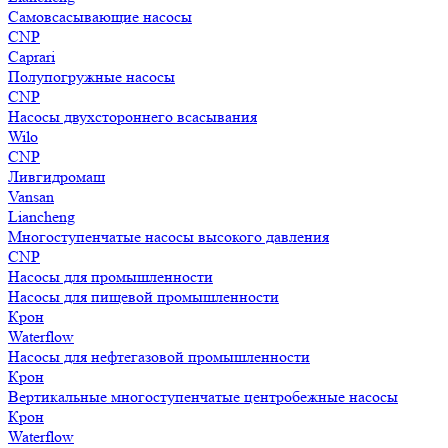
Самовсасывающие насосы
CNP
Caprari
Полупогружные насосы
CNP
Насосы двухстороннего всасывания
Wilo
CNP
Ливгидромаш
Vansan
Liancheng
Многоступенчатые насосы высокого давления
CNP
Насосы для промышленности
Насосы для пищевой промышленности
Крон
Waterflow
Насосы для нефтегазовой промышленности
Крон
Вертикальные многоступенчатые центробежные насосы
Крон
Waterflow