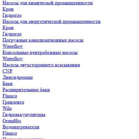
Насосы для химической промышленности
Крон
Гидрогаз
Насосы для энергетической промышленности
Крон
Гидрогаз
Погружные канализационные насосы
Waterflow
Консольные центробежные насосы
Waterflow
Насосы двухстороннего всасывания
CNP
Ливгидромаш
Баки
Расширительные баки
Flamco
Гранлевел
Wilo
Гидроаккумуляторы
Grundfos
Водонагреватели
Flamco