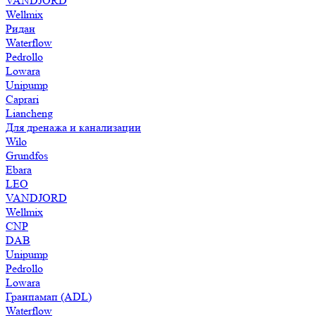
VANDJORD
Wellmix
Ридан
Waterflow
Pedrollo
Lowara
Unipump
Caprari
Liancheng
Для дренажа и канализации
Wilo
Grundfos
Ebara
LEO
VANDJORD
Wellmix
CNP
DAB
Unipump
Pedrollo
Lowara
Гранпамап (ADL)
Waterflow