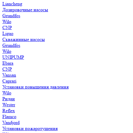
Liancheng
Дозировочные насосы
Grundfos
Wilo
CNP
Ligao
Скважинные насосы
Grundfos
Wilo
UNIPUMP
Ebara
CNP
Vansan
Caprari
Установки повышения давления
Wilo
Ридан
Wester
Reflex
Flamco
Vandjord
Установки пожаротушения