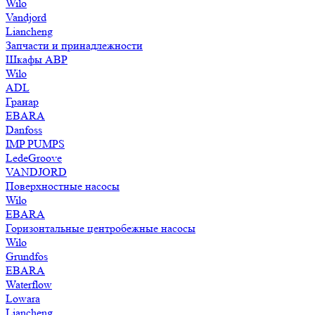
Wilo
Vandjord
Liancheng
Запчасти и принадлежности
Шкафы АВР
Wilo
ADL
Гранар
EBARA
Danfoss
IMP PUMPS
LedeGroove
VANDJORD
Поверхностные насосы
Wilo
EBARA
Горизонтальные центробежные насосы
Wilo
Grundfos
EBARA
Waterflow
Lowara
Liancheng