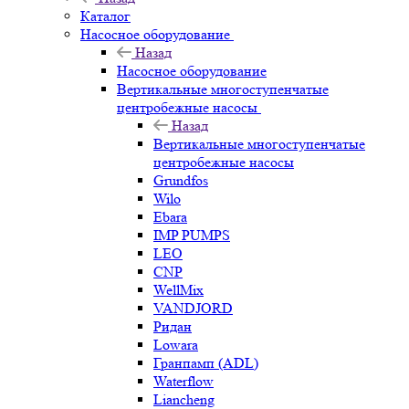
Каталог
Насосное оборудование
Назад
Насосное оборудование
Вертикальные многоступенчатые
центробежные насосы
Назад
Вертикальные многоступенчатые
центробежные насосы
Grundfos
Wilo
Ebara
IMP PUMPS
LEO
CNP
WellMix
VANDJORD
Ридан
Lowara
Гранпамп (ADL)
Waterflow
Liancheng