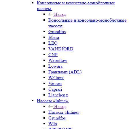
Консольные и консольно-моноблочные
насосы
Назад
Консольные и консольно-моноблочные
насосы
Grundfos
Ebara
LEO
VANDJORD
CNP
Waterflow
Lowara
Гранпамп (ADL)
Wellmix
Vansan
Caprari
Liancheng
Насосы «Inline»
Назад
Насосы «Inline»
Grundfos
Wilo