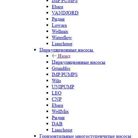
IMP PUMPS
Ebara
VANDJORD
Ридан
Lowara
Wellmix
Waterflow
Liancheng
Циркуляционные насосы
Назад
Циркуляционные насосы
Grundfos
IMP PUMPS
Wilo
UNIPUMP
LEO
CNP
Ebara
WellMix
Ридан
DAB
Liancheng
Горизонтальные многоступенчатые насосы