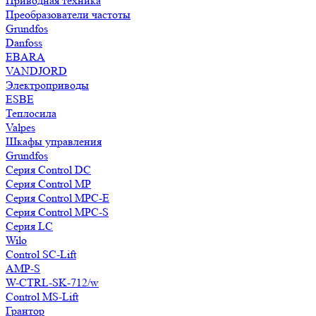
Приводная техника
Преобразователи частоты
Grundfos
Danfoss
EBARA
VANDJORD
Электроприводы
ESBE
Теплосила
Valpes
Шкафы управления
Grundfos
Серия Control DC
Серия Control MP
Серия Control MPC-E
Серия Control MPC-S
Серия LC
Wilo
Control SC-Lift
AMP-S
W-CTRL-SK-712/w
Control MS-Lift
Грантор