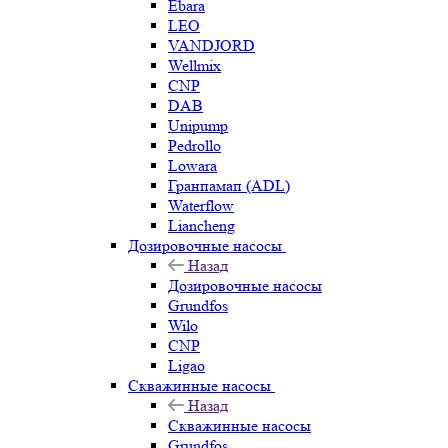
Ebara
LEO
VANDJORD
Wellmix
CNP
DAB
Unipump
Pedrollo
Lowara
Гранпамап (ADL)
Waterflow
Liancheng
Дозировочные насосы
Назад
Дозировочные насосы
Grundfos
Wilo
CNP
Ligao
Скважинные насосы
Назад
Скважинные насосы
Grundfos