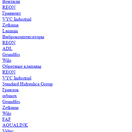
Вентили
REON
Гранвент
VYC Industrial
Zetkama
Lammin
Виброкомпенсаторы
REON
ADL
Grundfos
Wilo
Обратные клапаны
REON
VYC Industrial
Standard Hidraulica Group
Гранлок
orbinox
Grundfos
Zetkama
Wilo
FAF
AQUALINK
Valtec