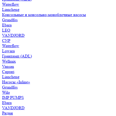
Waterflow
Liancheng
Консольные и консольно-моноблочные насосы
Grundfos
Ebara
LEO
VANDJORD
CNP
Waterflow
Lowara
Гранпамп (ADL)
Wellmix
Vansan
Caprari
Liancheng
Насосы «Inline»
Grundfos
Wilo
IMP PUMPS
Ebara
VANDJORD
Ридан