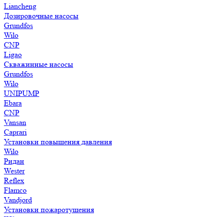
Liancheng
Дозировочные насосы
Grundfos
Wilo
CNP
Ligao
Скважинные насосы
Grundfos
Wilo
UNIPUMP
Ebara
CNP
Vansan
Caprari
Установки повышения давления
Wilo
Ридан
Wester
Reflex
Flamco
Vandjord
Установки пожаротушения