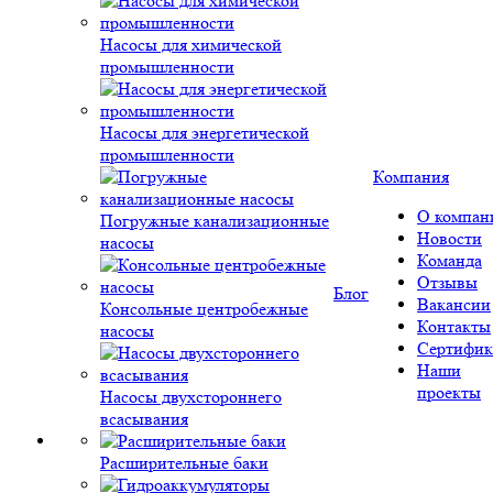
Насосы для химической
промышленности
Насосы для энергетической
промышленности
Компания
О компан
Погружные канализационные
Новости
насосы
Команда
Отзывы
Блог
Вакансии
Консольные центробежные
Контакты
насосы
Сертифик
Наши
проекты
Насосы двухстороннего
всасывания
Расширительные баки