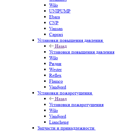
Wilo
UNIPUMP
Ebara
CNP
Vansan
Caprari
Установки повышения давления
Назад
Установки повышения давления
Wilo
Ридан
Wester
Reflex
Flamco
Vandjord
Установки пожаротушения
Назад
Установки пожаротушения
Wilo
Vandjord
Liancheng
Запчасти и принадлежности