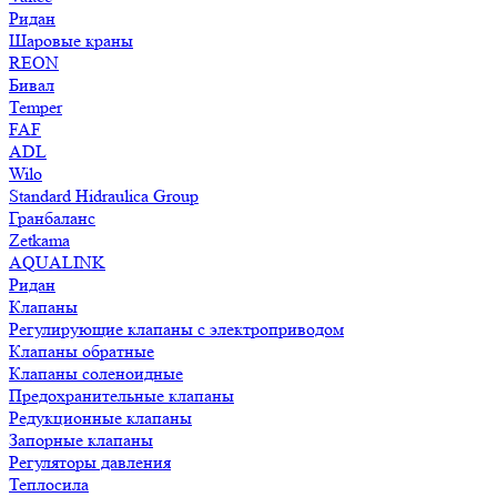
Ридан
Шаровые краны
REON
Бивал
Temper
FAF
ADL
Wilo
Standard Hidraulica Group
Гранбаланс
Zetkama
AQUALINK
Ридан
Клапаны
Регулирующие клапаны с электроприводом
Клапаны обратные
Клапаны соленоидные
Предохранительные клапаны
Редукционные клапаны
Запорные клапаны
Регуляторы давления
Теплосила