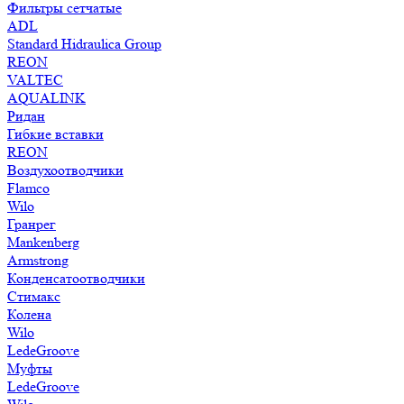
Фильтры сетчатые
ADL
Standard Hidraulica Group
REON
VALTEC
AQUALINK
Ридан
Гибкие вставки
REON
Воздухоотводчики
Flamco
Wilo
Гранрег
Mankenberg
Armstrong
Конденсатоотводчики
Стимакс
Колена
Wilo
LedeGroove
Муфты
LedeGroove