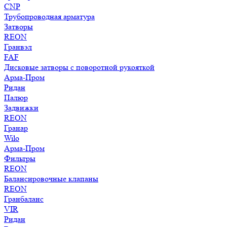
CNP
Трубопроводная арматура
Затворы
REON
Гранвэл
FAF
Дисковые затворы с поворотной рукояткой
Арма-Пром
Ридан
Палюр
Задвижки
REON
Гранар
Wilo
Арма-Пром
Фильтры
REON
Балансировочные клапаны
REON
Гранбаланс
VIR
Ридан