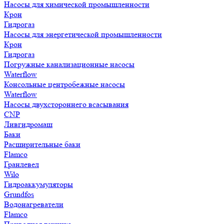
Насосы для химической промышленности
Крон
Гидрогаз
Насосы для энергетической промышленности
Крон
Гидрогаз
Погружные канализационные насосы
Waterflow
Консольные центробежные насосы
Waterflow
Насосы двухстороннего всасывания
CNP
Ливгидромаш
Баки
Расширительные баки
Flamco
Гранлевел
Wilo
Гидроаккумуляторы
Grundfos
Водонагреватели
Flamco