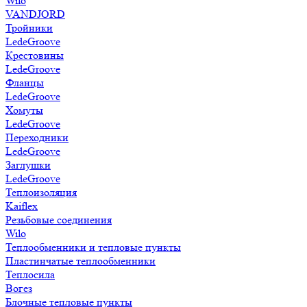
Wilo
VANDJORD
Тройники
LedeGroove
Крестовины
LedeGroove
Фланцы
LedeGroove
Хомуты
LedeGroove
Переходники
LedeGroove
Заглушки
LedeGroove
Теплоизоляция
Kaiflex
Резьбовые соединения
Wilo
Теплообменники и тепловые пункты
Пластинчатые теплообменники
Теплосила
Вогез
Блочные тепловые пункты