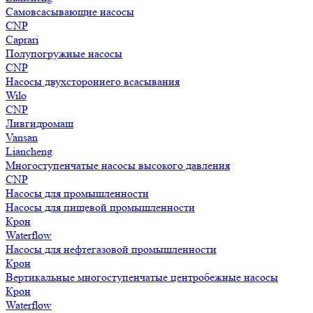
Самовсасывающие насосы
CNP
Caprari
Полупогружные насосы
CNP
Насосы двухстороннего всасывания
Wilo
CNP
Ливгидромаш
Vansan
Liancheng
Многоступенчатые насосы высокого давления
CNP
Насосы для промышленности
Насосы для пищевой промышленности
Крон
Waterflow
Насосы для нефтегазовой промышленности
Крон
Вертикальные многоступенчатые центробежные насосы
Крон
Waterflow