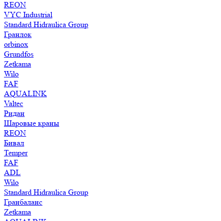
REON
VYC Industrial
Standard Hidraulica Group
Гранлок
orbinox
Grundfos
Zetkama
Wilo
FAF
AQUALINK
Valtec
Ридан
Шаровые краны
REON
Бивал
Temper
FAF
ADL
Wilo
Standard Hidraulica Group
Гранбаланс
Zetkama