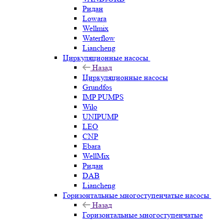
Ридан
Lowara
Wellmix
Waterflow
Liancheng
Циркуляционные насосы
Назад
Циркуляционные насосы
Grundfos
IMP PUMPS
Wilo
UNIPUMP
LEO
CNP
Ebara
WellMix
Ридан
DAB
Liancheng
Горизонтальные многоступенчатые насосы
Назад
Горизонтальные многоступенчатые