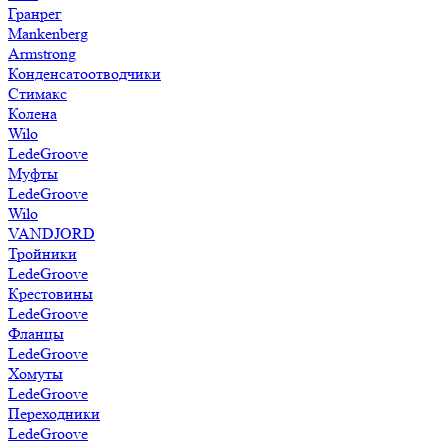
Гранрег
Mankenberg
Armstrong
Конденсатоотводчики
Стимакс
Колена
Wilo
LedeGroove
Муфты
LedeGroove
Wilo
VANDJORD
Тройники
LedeGroove
Крестовины
LedeGroove
Фланцы
LedeGroove
Хомуты
LedeGroove
Переходники
LedeGroove