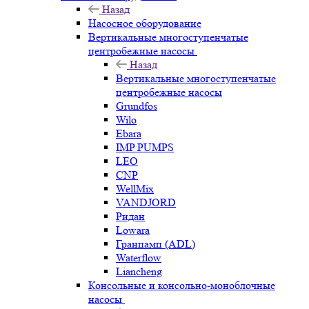
Назад
Насосное оборудование
Вертикальные многоступенчатые
центробежные насосы
Назад
Вертикальные многоступенчатые
центробежные насосы
Grundfos
Wilo
Ebara
IMP PUMPS
LEO
CNP
WellMix
VANDJORD
Ридан
Lowara
Гранпамп (ADL)
Waterflow
Liancheng
Консольные и консольно-моноблочные
насосы