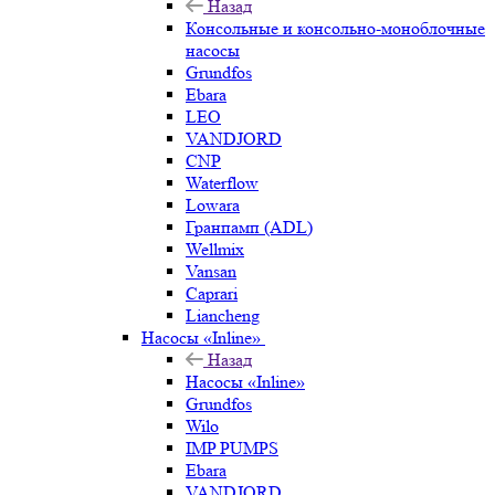
Назад
Консольные и консольно-моноблочные
насосы
Grundfos
Ebara
LEO
VANDJORD
CNP
Waterflow
Lowara
Гранпамп (ADL)
Wellmix
Vansan
Caprari
Liancheng
Насосы «Inline»
Назад
Насосы «Inline»
Grundfos
Wilo
IMP PUMPS
Ebara
VANDJORD