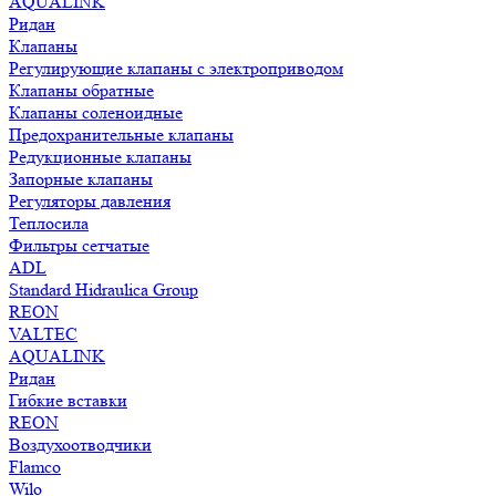
AQUALINK
Ридан
Клапаны
Регулирующие клапаны с электроприводом
Клапаны обратные
Клапаны соленоидные
Предохранительные клапаны
Редукционные клапаны
Запорные клапаны
Регуляторы давления
Теплосила
Фильтры сетчатые
ADL
Standard Hidraulica Group
REON
VALTEC
AQUALINK
Ридан
Гибкие вставки
REON
Воздухоотводчики
Flamco
Wilo