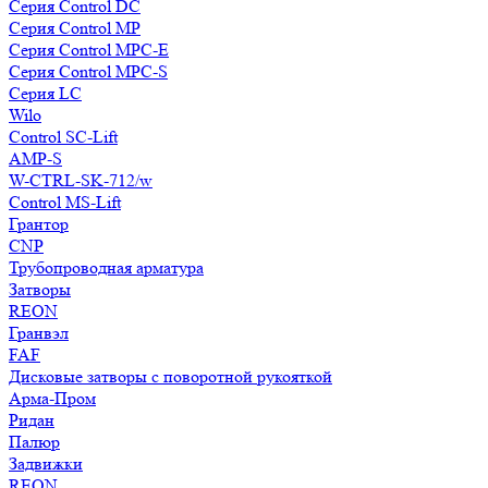
Серия Control DC
Серия Control MP
Серия Control MPC-E
Серия Control MPC-S
Серия LC
Wilo
Control SC-Lift
AMP-S
W-CTRL-SK-712/w
Control MS-Lift
Грантор
CNP
Трубопроводная арматура
Затворы
REON
Гранвэл
FAF
Дисковые затворы с поворотной рукояткой
Арма-Пром
Ридан
Палюр
Задвижки
REON