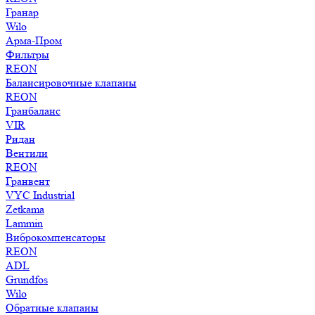
Гранар
Wilo
Арма-Пром
Фильтры
REON
Балансировочные клапаны
REON
Гранбаланс
VIR
Ридан
Вентили
REON
Гранвент
VYC Industrial
Zetkama
Lammin
Виброкомпенсаторы
REON
ADL
Grundfos
Wilo
Обратные клапаны