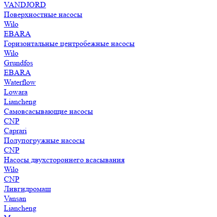
VANDJORD
Поверхностные насосы
Wilo
EBARA
Горизонтальные центробежные насосы
Wilo
Grundfos
EBARA
Waterflow
Lowara
Liancheng
Самовсасывающие насосы
CNP
Caprari
Полупогружные насосы
CNP
Насосы двухстороннего всасывания
Wilo
CNP
Ливгидромаш
Vansan
Liancheng