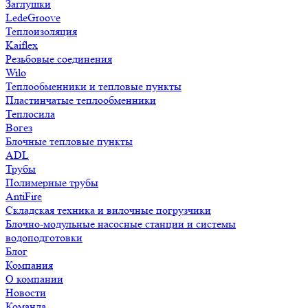
Заглушки
LedeGroove
Теплоизоляция
Kaiflex
Резьбовые соединения
Wilo
Теплообменники и тепловые пункты
Пластинчатые теплообменники
Теплосила
Вогез
Блочные тепловые пункты
ADL
Трубы
Полимерные трубы
AntiFire
Складская техника и вилочные погрузчики
Блочно-модульные насосные станции и системы
водоподготовки
Блог
Компания
О компании
Новости
Команда