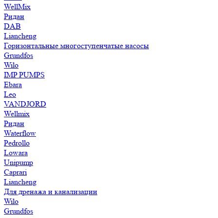
WellMix
Ридан
DAB
Liancheng
Горизонтальные многоступенчатые насосы
Grundfos
Wilo
IMP PUMPS
Ebara
Leo
VANDJORD
Wellmix
Ридан
Waterflow
Pedrollo
Lowara
Unipump
Caprari
Liancheng
Для дренажа и канализации
Wilo
Grundfos