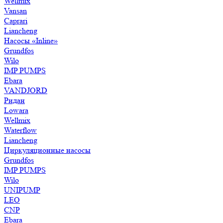
Wellmix
Vansan
Caprari
Liancheng
Насосы «Inline»
Grundfos
Wilo
IMP PUMPS
Ebara
VANDJORD
Ридан
Lowara
Wellmix
Waterflow
Liancheng
Циркуляционные насосы
Grundfos
IMP PUMPS
Wilo
UNIPUMP
LEO
CNP
Ebara