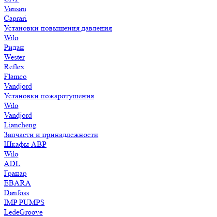
Vansan
Caprari
Установки повышения давления
Wilo
Ридан
Wester
Reflex
Flamco
Vandjord
Установки пожаротушения
Wilo
Vandjord
Liancheng
Запчасти и принадлежности
Шкафы АВР
Wilo
ADL
Гранар
EBARA
Danfoss
IMP PUMPS
LedeGroove