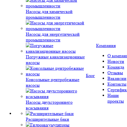
Насосы для химической
промышленности
Насосы для энергетической
промышленности
Компания
О компан
Погружные канализационные
Новости
насосы
Команда
Отзывы
Блог
Вакансии
Консольные центробежные
Контакты
насосы
Сертифик
Наши
проекты
Насосы двухстороннего
всасывания
Расширительные баки