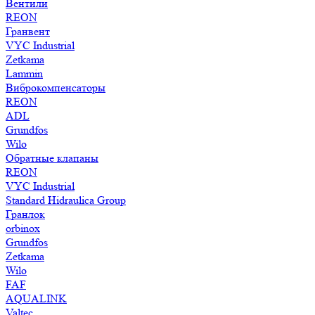
Вентили
REON
Гранвент
VYC Industrial
Zetkama
Lammin
Виброкомпенсаторы
REON
ADL
Grundfos
Wilo
Обратные клапаны
REON
VYC Industrial
Standard Hidraulica Group
Гранлок
orbinox
Grundfos
Zetkama
Wilo
FAF
AQUALINK
Valtec