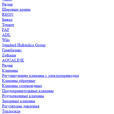
Ридан
Шаровые краны
REON
Бивал
Temper
FAF
ADL
Wilo
Standard Hidraulica Group
Гранбаланс
Zetkama
AQUALINK
Ридан
Клапаны
Регулирующие клапаны с электроприводом
Клапаны обратные
Клапаны соленоидные
Предохранительные клапаны
Редукционные клапаны
Запорные клапаны
Регуляторы давления
Теплосила