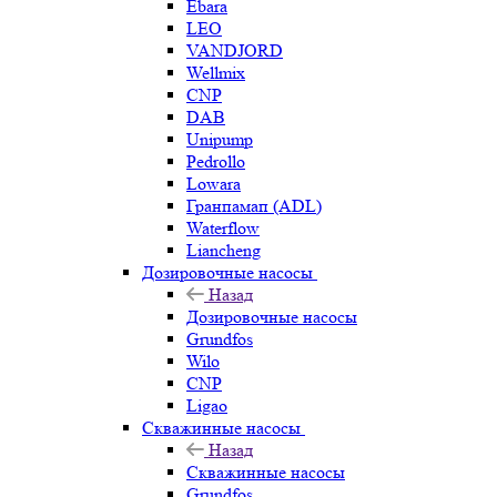
Ebara
LEO
VANDJORD
Wellmix
CNP
DAB
Unipump
Pedrollo
Lowara
Гранпамап (ADL)
Waterflow
Liancheng
Дозировочные насосы
Назад
Дозировочные насосы
Grundfos
Wilo
CNP
Ligao
Скважинные насосы
Назад
Скважинные насосы
Grundfos