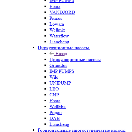
IMP PUMPS
Ebara
VANDJORD
Ридан
Lowara
Wellmix
Waterflow
Liancheng
Циркуляционные насосы
Назад
Циркуляционные насосы
Grundfos
IMP PUMPS
Wilo
UNIPUMP
LEO
CNP
Ebara
WellMix
Ридан
DAB
Liancheng
Горизонтальные многоступенчатые насосы