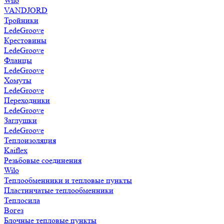
Wilo
VANDJORD
Тройники
LedeGroove
Крестовины
LedeGroove
Фланцы
LedeGroove
Хомуты
LedeGroove
Переходники
LedeGroove
Заглушки
LedeGroove
Теплоизоляция
Kaiflex
Резьбовые соединения
Wilo
Теплообменники и тепловые пункты
Пластинчатые теплообменники
Теплосила
Вогез
Блочные тепловые пункты