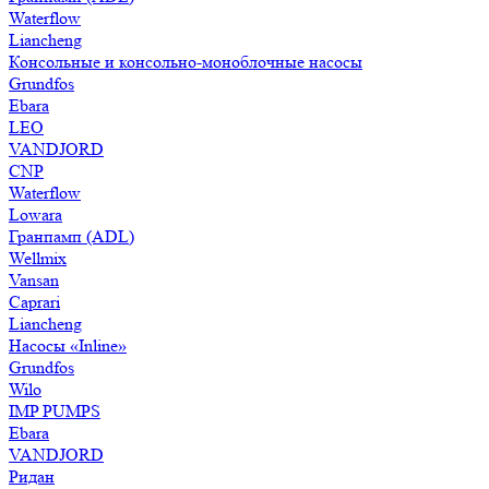
Waterflow
Liancheng
Консольные и консольно-моноблочные насосы
Grundfos
Ebara
LEO
VANDJORD
CNP
Waterflow
Lowara
Гранпамп (ADL)
Wellmix
Vansan
Caprari
Liancheng
Насосы «Inline»
Grundfos
Wilo
IMP PUMPS
Ebara
VANDJORD
Ридан