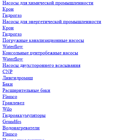
Насосы для химической промышленности
Крон
Гидрогаз
Насосы для энергетической промышленности
Крон
Гидрогаз
Погружные канализационные насосы
Waterflow
Консольные центробежные насосы
Waterflow
Насосы двухстороннего всасывания
CNP
Ливгидромаш
Баки
Расширительные баки
Flamco
Гранлевел
Wilo
Гидроаккумуляторы
Grundfos
Водонагреватели
Flamco