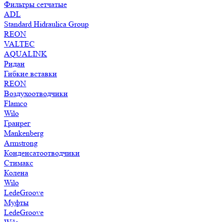
Фильтры сетчатые
ADL
Standard Hidraulica Group
REON
VALTEC
AQUALINK
Ридан
Гибкие вставки
REON
Воздухоотводчики
Flamco
Wilo
Гранрег
Mankenberg
Armstrong
Конденсатоотводчики
Стимакс
Колена
Wilo
LedeGroove
Муфты
LedeGroove