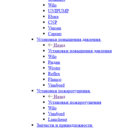
Wilo
UNIPUMP
Ebara
CNP
Vansan
Caprari
Установки повышения давления
Назад
Установки повышения давления
Wilo
Ридан
Wester
Reflex
Flamco
Vandjord
Установки пожаротушения
Назад
Установки пожаротушения
Wilo
Vandjord
Liancheng
Запчасти и принадлежности