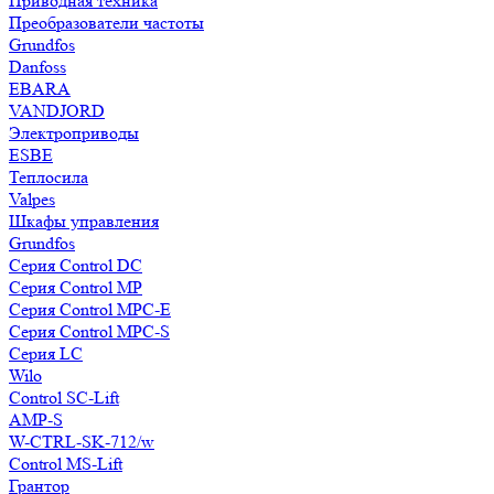
Приводная техника
Преобразователи частоты
Grundfos
Danfoss
EBARA
VANDJORD
Электроприводы
ESBE
Теплосила
Valpes
Шкафы управления
Grundfos
Серия Control DC
Серия Control MP
Серия Control MPC-E
Серия Control MPC-S
Серия LC
Wilo
Control SC-Lift
AMP-S
W-CTRL-SK-712/w
Control MS-Lift
Грантор