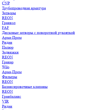
CNP
Трубопроводная арматура
Затворы
REON
Гранвэл
FAF
Дисковые затворы с поворотной рукояткой
Арма-Пром
Ридан
Палюр
Задвижки
REON
Гранар
Wilo
Арма-Пром
Фильтры
REON
Балансировочные клапаны
REON
Гранбаланс
VIR
Ридан