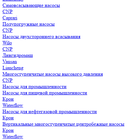
Самовсасывающие насосы
CNP
Caprari
Полупогружные насосы
CNP
Насосы двухстороннего всасывания
Wilo
CNP
Ливгидромаш
Vansan
Liancheng
Многоступенчатые насосы высокого давления
CNP
Насосы для промышленности
Насосы для пищевой промышленности
Крон
Waterflow
Насосы для нефтегазовой промышленности
Крон
Вертикальные многоступенчатые центробежные насосы
Крон
Waterflow