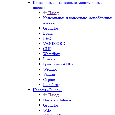
Консольные и консольно-моноблочные
насосы
Назад
Консольные и консольно-моноблочные
насосы
Grundfos
Ebara
LEO
VANDJORD
CNP
Waterflow
Lowara
Гранпамп (ADL)
Wellmix
Vansan
Caprari
Liancheng
Насосы «Inline»
Назад
Насосы «Inline»
Grundfos
Wilo