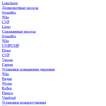
Liancheng
Дозировочные насосы
Grundfos
Wilo
CNP
Ligao
Скважинные насосы
Grundfos
Wilo
UNIPUMP
Ebara
CNP
Vansan
Caprari
Установки повышения давления
Wilo
Ридан
Wester
Reflex
Flamco
Vandjord
Установки пожаротушения