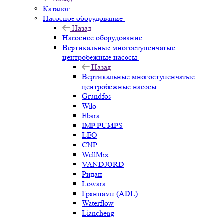
Каталог
Насосное оборудование
Назад
Насосное оборудование
Вертикальные многоступенчатые
центробежные насосы
Назад
Вертикальные многоступенчатые
центробежные насосы
Grundfos
Wilo
Ebara
IMP PUMPS
LEO
CNP
WellMix
VANDJORD
Ридан
Lowara
Гранпамп (ADL)
Waterflow
Liancheng