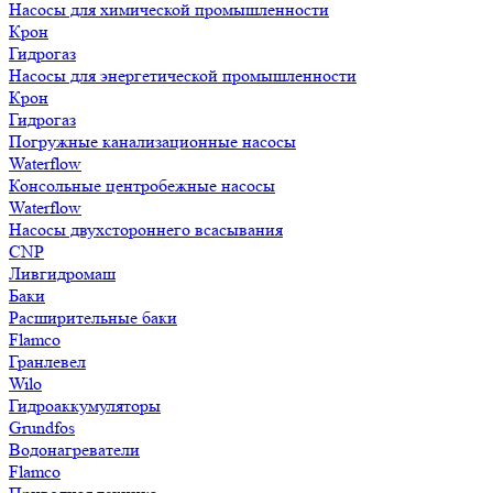
Насосы для химической промышленности
Крон
Гидрогаз
Насосы для энергетической промышленности
Крон
Гидрогаз
Погружные канализационные насосы
Waterflow
Консольные центробежные насосы
Waterflow
Насосы двухстороннего всасывания
CNP
Ливгидромаш
Баки
Расширительные баки
Flamco
Гранлевел
Wilo
Гидроаккумуляторы
Grundfos
Водонагреватели
Flamco