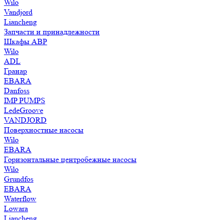
Wilo
Vandjord
Liancheng
Запчасти и принадлежности
Шкафы АВР
Wilo
ADL
Гранар
EBARA
Danfoss
IMP PUMPS
LedeGroove
VANDJORD
Поверхностные насосы
Wilo
EBARA
Горизонтальные центробежные насосы
Wilo
Grundfos
EBARA
Waterflow
Lowara
Liancheng