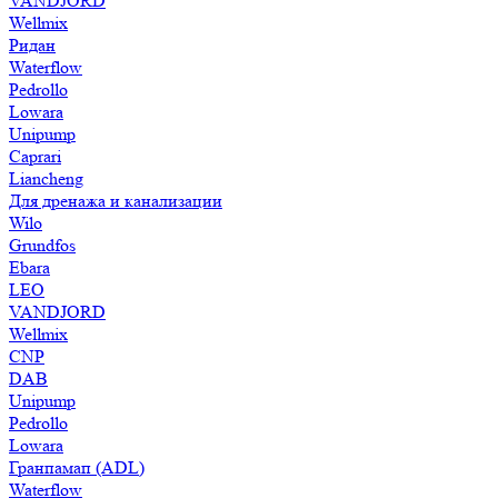
VANDJORD
Wellmix
Ридан
Waterflow
Pedrollo
Lowara
Unipump
Caprari
Liancheng
Для дренажа и канализации
Wilo
Grundfos
Ebara
LEO
VANDJORD
Wellmix
CNP
DAB
Unipump
Pedrollo
Lowara
Гранпамап (ADL)
Waterflow