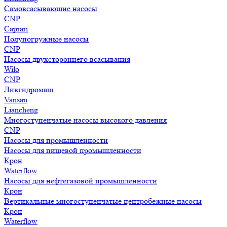
Самовсасывающие насосы
CNP
Caprari
Полупогружные насосы
CNP
Насосы двухстороннего всасывания
Wilo
CNP
Ливгидромаш
Vansan
Liancheng
Многоступенчатые насосы высокого давления
CNP
Насосы для промышленности
Насосы для пищевой промышленности
Крон
Waterflow
Насосы для нефтегазовой промышленности
Крон
Вертикальные многоступенчатые центробежные насосы
Крон
Waterflow