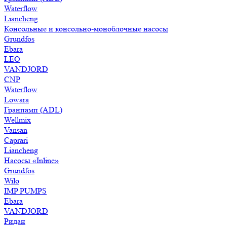
Waterflow
Liancheng
Консольные и консольно-моноблочные насосы
Grundfos
Ebara
LEO
VANDJORD
CNP
Waterflow
Lowara
Гранпамп (ADL)
Wellmix
Vansan
Caprari
Liancheng
Насосы «Inline»
Grundfos
Wilo
IMP PUMPS
Ebara
VANDJORD
Ридан