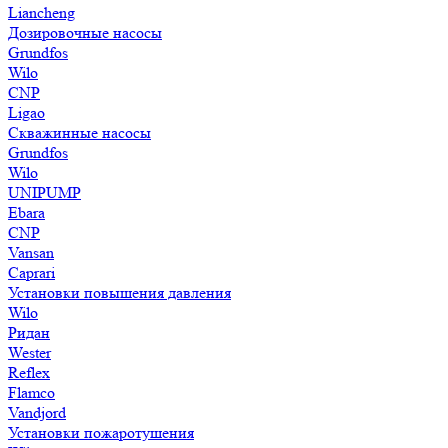
Liancheng
Дозировочные насосы
Grundfos
Wilo
CNP
Ligao
Скважинные насосы
Grundfos
Wilo
UNIPUMP
Ebara
CNP
Vansan
Caprari
Установки повышения давления
Wilo
Ридан
Wester
Reflex
Flamco
Vandjord
Установки пожаротушения