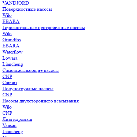
VANDJORD
Поверхностные насосы
Wilo
EBARA
Горизонтальные центробежные насосы
Wilo
Grundfos
EBARA
Waterflow
Lowara
Liancheng
Самовсасывающие насосы
CNP
Caprari
Полупогружные насосы
CNP
Насосы двухстороннего всасывания
Wilo
CNP
Ливгидромаш
Vansan
Liancheng