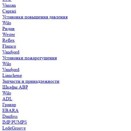
Vansan
Caprari
Установки повышения давления
Wilo
Ридан
Wester
Reflex
Flamco
Vandjord
Установки пожаротушения
Wilo
Vandjord
Liancheng
Запчасти и принадлежности
Шкафы АВР
Wilo
ADL
Гранар
EBARA
Danfoss
IMP PUMPS
LedeGroove