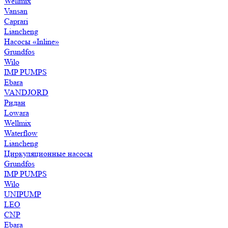
Wellmix
Vansan
Caprari
Liancheng
Насосы «Inline»
Grundfos
Wilo
IMP PUMPS
Ebara
VANDJORD
Ридан
Lowara
Wellmix
Waterflow
Liancheng
Циркуляционные насосы
Grundfos
IMP PUMPS
Wilo
UNIPUMP
LEO
CNP
Ebara