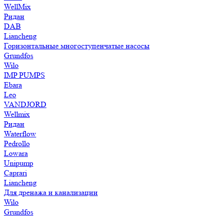
WellMix
Ридан
DAB
Liancheng
Горизонтальные многоступенчатые насосы
Grundfos
Wilo
IMP PUMPS
Ebara
Leo
VANDJORD
Wellmix
Ридан
Waterflow
Pedrollo
Lowara
Unipump
Caprari
Liancheng
Для дренажа и канализации
Wilo
Grundfos