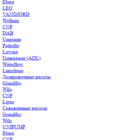
Ebara
LEO
VANDJORD
Wellmix
CNP
DAB
Unipump
Pedrollo
Lowara
Гранпамап (ADL)
Waterflow
Liancheng
Дозировочные насосы
Grundfos
Wilo
CNP
Ligao
Скважинные насосы
Grundfos
Wilo
UNIPUMP
Ebara
CNP